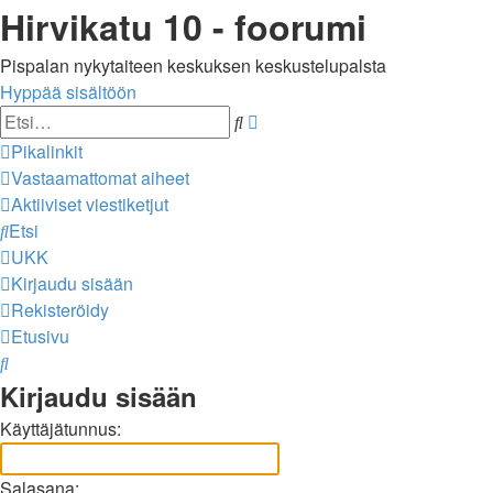
Hirvikatu 10 - foorumi
Pispalan nykytaiteen keskuksen keskustelupalsta
Hyppää sisältöön
Tarkennettu
Etsi
haku
Pikalinkit
Vastaamattomat aiheet
Aktiiviset viestiketjut
Etsi
UKK
Kirjaudu sisään
Rekisteröidy
Etusivu
Etsi
Kirjaudu sisään
Käyttäjätunnus:
Salasana: