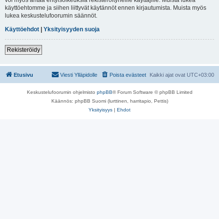
käyttöehtomme ja siihen liittyvät käytännöt ennen kirjautumista. Muista myös
lukea keskustelufoorumin säännöt.
Käyttöehdot
|
Yksityisyyden suoja
Rekisteröidy
Etusivu
Viesti Ylläpidolle
Poista evästeet
Kaikki ajat ovat
UTC+03:00
Keskustelufoorumin ohjelmisto
phpBB
® Forum Software © phpBB Limited
Käännös: phpBB Suomi (lurttinen, harritapio, Pettis)
Yksityisyys
|
Ehdot