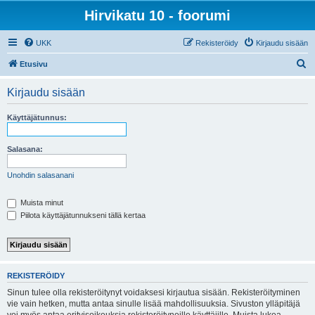
Hirvikatu 10 - foorumi
UKK
Rekisteröidy
Kirjaudu sisään
E
Etusivu
t
Kirjaudu sisään
s
i
Käyttäjätunnus:
Salasana:
Unohdin salasanani
Muista minut
Piilota käyttäjätunnukseni tällä kertaa
REKISTERÖIDY
Sinun tulee olla rekisteröitynyt voidaksesi kirjautua sisään. Rekisteröityminen
vie vain hetken, mutta antaa sinulle lisää mahdollisuuksia. Sivuston ylläpitäjä
voi myös antaa erityisoikeuksia rekisteröityneille käyttäjille. Muista lukea