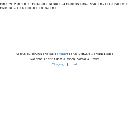
minen vie vain hetken, mutta antaa sinulle lisää mahdollisuuksia. Sivuston ylläpitäjä voi myös an
ta myös lukea keskustelufoorumin säännöt.
Keskustelufoorumin ohjelmisto
phpBB
® Forum Software © phpBB Limited
Käännös: phpBB Suomi (lurttinen, harritapio, Pettis)
Yksityisyys
|
Ehdot