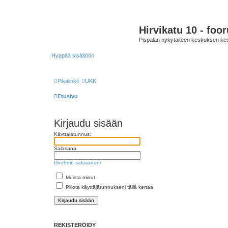
Hirvikatu 10 - foo
Pispalan nykytaiteen keskuksen ke
Hyppää sisältöön
Pikalinkit
UKK
Etusivu
Kirjaudu sisään
Käyttäjätunnus:
Salasana:
Unohdin salasanani
Muista minut
Piilota käyttäjätunnukseni tällä kertaa
REKISTERÖIDY