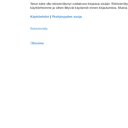
Sinun tulee olla rekisteröitynyt voidaksesi kirjautua sisään. Rekisteröity
käyttöehtomme ja siihen liittyvät käytännöt ennen kirjautumista. Muis
Käyttöehdot
|
Yksityisyyden suoja
Rekisteröidy
Etusivu