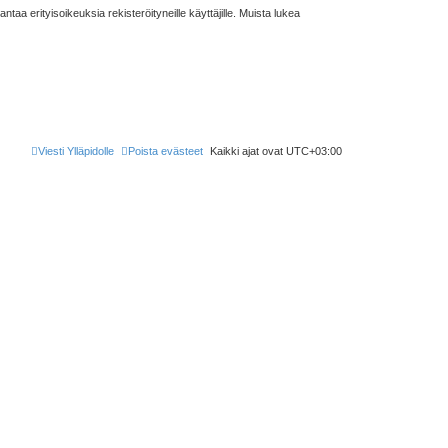
taa erityisoikeuksia rekisteröityneille käyttäjille. Muista lukea
Viesti Ylläpidolle
Poista evästeet
Kaikki ajat ovat
UTC+03:00