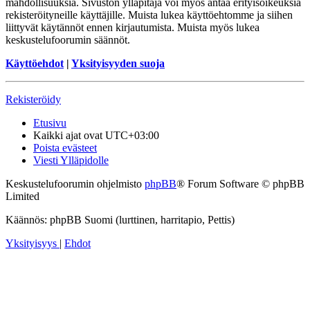
mahdollisuuksia. Sivuston ylläpitäjä voi myös antaa erityisoikeuksia
rekisteröityneille käyttäjille. Muista lukea käyttöehtomme ja siihen
liittyvät käytännöt ennen kirjautumista. Muista myös lukea
keskustelufoorumin säännöt.
Käyttöehdot
|
Yksityisyyden suoja
Rekisteröidy
Etusivu
Kaikki ajat ovat
UTC+03:00
Poista evästeet
Viesti Ylläpidolle
Keskustelufoorumin ohjelmisto
phpBB
® Forum Software © phpBB
Limited
Käännös: phpBB Suomi (lurttinen, harritapio, Pettis)
Yksityisyys
|
Ehdot