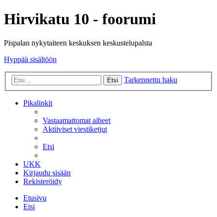
Hirvikatu 10 - foorumi
Pispalan nykytaiteen keskuksen keskustelupalsta
Hyppää sisältöön
Tarkennettu haku
Etsi
Pikalinkit
Vastaamattomat aiheet
Aktiiviset viestiketjut
Etsi
UKK
Kirjaudu sisään
Rekisteröidy
Etusivu
Etsi