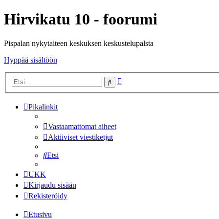
Hirvikatu 10 - foorumi
Pispalan nykytaiteen keskuksen keskustelupalsta
Hyppää sisältöön
Tarkennettu
Etsi
haku
Pikalinkit
Vastaamattomat aiheet
Aktiiviset viestiketjut
Etsi
UKK
Kirjaudu sisään
Rekisteröidy
Etusivu