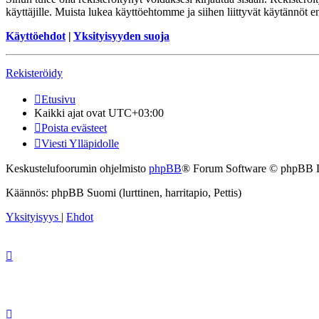
käyttäjille. Muista lukea käyttöehtomme ja siihen liittyvät käytännöt
Käyttöehdot
|
Yksityisyyden suoja
Rekisteröidy
Etusivu
Kaikki ajat ovat
UTC+03:00
Poista evästeet
Viesti Ylläpidolle
Keskustelufoorumin ohjelmisto
phpBB
® Forum Software © phpBB 
Käännös: phpBB Suomi (lurttinen, harritapio, Pettis)
Yksityisyys
|
Ehdot