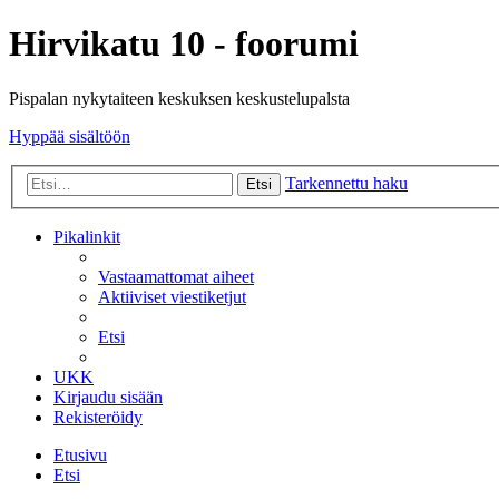
Hirvikatu 10 - foorumi
Pispalan nykytaiteen keskuksen keskustelupalsta
Hyppää sisältöön
Tarkennettu haku
Etsi
Pikalinkit
Vastaamattomat aiheet
Aktiiviset viestiketjut
Etsi
UKK
Kirjaudu sisään
Rekisteröidy
Etusivu
Etsi