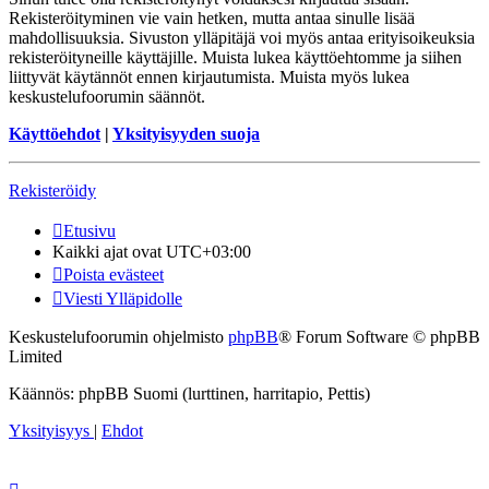
Rekisteröityminen vie vain hetken, mutta antaa sinulle lisää
mahdollisuuksia. Sivuston ylläpitäjä voi myös antaa erityisoikeuksia
rekisteröityneille käyttäjille. Muista lukea käyttöehtomme ja siihen
liittyvät käytännöt ennen kirjautumista. Muista myös lukea
keskustelufoorumin säännöt.
Käyttöehdot
|
Yksityisyyden suoja
Rekisteröidy
Etusivu
Kaikki ajat ovat
UTC+03:00
Poista evästeet
Viesti Ylläpidolle
Keskustelufoorumin ohjelmisto
phpBB
® Forum Software © phpBB
Limited
Käännös: phpBB Suomi (lurttinen, harritapio, Pettis)
Yksityisyys
|
Ehdot