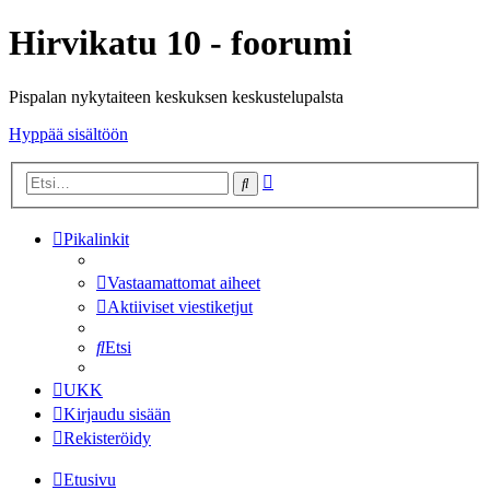
Hirvikatu 10 - foorumi
Pispalan nykytaiteen keskuksen keskustelupalsta
Hyppää sisältöön
Tarkennettu
Etsi
haku
Pikalinkit
Vastaamattomat aiheet
Aktiiviset viestiketjut
Etsi
UKK
Kirjaudu sisään
Rekisteröidy
Etusivu