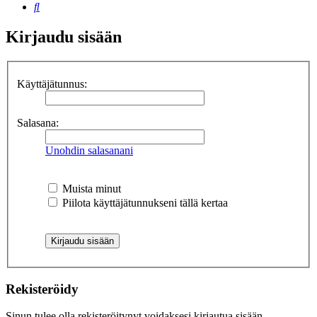
Etsi
Kirjaudu sisään
Käyttäjätunnus:
Salasana:
Unohdin salasanani
Muista minut
Piilota käyttäjätunnukseni tällä kertaa
Rekisteröidy
Sinun tulee olla rekisteröitynyt voidaksesi kirjautua sisään.