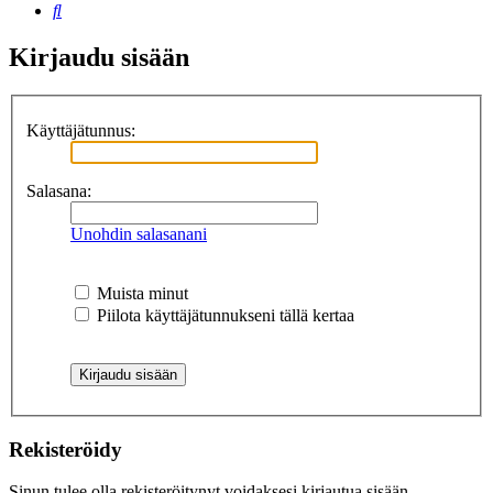
Etsi
Kirjaudu sisään
Käyttäjätunnus:
Salasana:
Unohdin salasanani
Muista minut
Piilota käyttäjätunnukseni tällä kertaa
Rekisteröidy
Sinun tulee olla rekisteröitynyt voidaksesi kirjautua sisään.