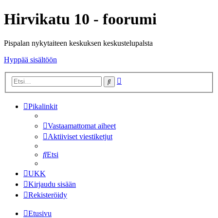
Hirvikatu 10 - foorumi
Pispalan nykytaiteen keskuksen keskustelupalsta
Hyppää sisältöön
Tarkennettu
Etsi
haku
Pikalinkit
Vastaamattomat aiheet
Aktiiviset viestiketjut
Etsi
UKK
Kirjaudu sisään
Rekisteröidy
Etusivu