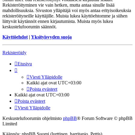
Rekisteröityminen vie vain hetken, mutta antaa sinulle lisää
mahdollisuuksia. Sivuston ylläpitäjä voi myös antaa erityisoikeuksia
rekisteröityneille käyttäjille. Muista lukea käyttöehtomme ja siihen
liittyvät käytännöt ennen kirjautumista. Muista myös lukea
keskustelufoorumin säännöt.
Käyttöehdot
|
Yksityisyyden suoja
Rekisteröidy
Etusivu
Viesti Ylläpidolle
Kaikki ajat ovat
UTC+03:00
Poista evästeet
Kaikki ajat ovat
UTC+03:00
Poista evästeet
Viesti Ylläpidolle
Keskustelufoorumin ohjelmisto
phpBB
® Forum Software © phpBB
Limited
Käännös: phpBB Suomi (lurttinen, harritapio, Pettis)