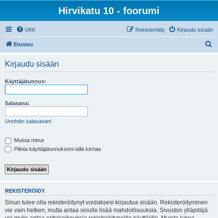
Hirvikatu 10 - foorumi
UKK
Rekisteröidy
Kirjaudu sisään
E
Etusivu
t
Kirjaudu sisään
s
i
Käyttäjätunnus:
Salasana:
Unohdin salasanani
Muista minut
Piilota käyttäjätunnukseni tällä kertaa
REKISTERÖIDY
Sinun tulee olla rekisteröitynyt voidaksesi kirjautua sisään. Rekisteröityminen
vie vain hetken, mutta antaa sinulle lisää mahdollisuuksia. Sivuston ylläpitäjä
voi myös antaa erityisoikeuksia rekisteröityneille käyttäjille. Muista lukea