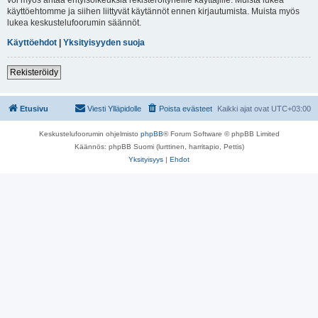
käyttöehtomme ja siihen liittyvät käytännöt ennen kirjautumista. Muista myös
lukea keskustelufoorumin säännöt.
Käyttöehdot
|
Yksityisyyden suoja
Rekisteröidy
Etusivu
Viesti Ylläpidolle
Poista evästeet
Kaikki ajat ovat
UTC+03:00
Keskustelufoorumin ohjelmisto
phpBB
® Forum Software © phpBB Limited
Käännös: phpBB Suomi (lurttinen, harritapio, Pettis)
Yksityisyys
|
Ehdot