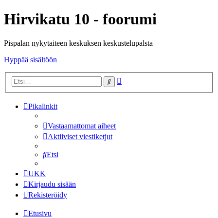
Hirvikatu 10 - foorumi
Pispalan nykytaiteen keskuksen keskustelupalsta
Hyppää sisältöön
Tarkennettu
Etsi
haku
Pikalinkit
Vastaamattomat aiheet
Aktiiviset viestiketjut
Etsi
UKK
Kirjaudu sisään
Rekisteröidy
Etusivu