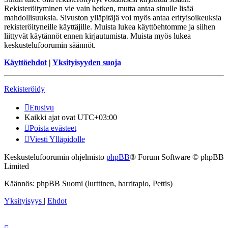
Rekisteröityminen vie vain hetken, mutta antaa sinulle lisää
mahdollisuuksia. Sivuston ylläpitäjä voi myös antaa erityisoikeuksia
rekisteröityneille käyttäjille. Muista lukea käyttöehtomme ja siihen
liittyvät käytännöt ennen kirjautumista. Muista myös lukea
keskustelufoorumin säännöt.
Käyttöehdot
|
Yksityisyyden suoja
Rekisteröidy
Etusivu
Kaikki ajat ovat
UTC+03:00
Poista evästeet
Viesti Ylläpidolle
Keskustelufoorumin ohjelmisto
phpBB
® Forum Software © phpBB
Limited
Käännös: phpBB Suomi (lurttinen, harritapio, Pettis)
Yksityisyys
|
Ehdot