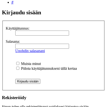
Etsi
Kirjaudu sisään
Käyttäjätunnus:
Salasana:
Unohdin salasanani
Muista minut
Piilota käyttäjätunnukseni tällä kertaa
Rekisteröidy
Sinun tulee olla rekisteröitynyt voidaksesi kirjautua sisään.