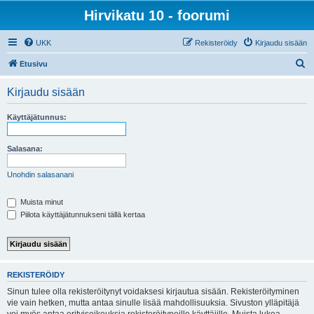
Hirvikatu 10 - foorumi
UKK
Rekisteröidy
Kirjaudu sisään
E
Etusivu
t
Kirjaudu sisään
s
i
Käyttäjätunnus:
Salasana:
Unohdin salasanani
Muista minut
Piilota käyttäjätunnukseni tällä kertaa
REKISTERÖIDY
Sinun tulee olla rekisteröitynyt voidaksesi kirjautua sisään. Rekisteröityminen
vie vain hetken, mutta antaa sinulle lisää mahdollisuuksia. Sivuston ylläpitäjä
voi myös antaa erityisoikeuksia rekisteröityneille käyttäjille. Muista lukea