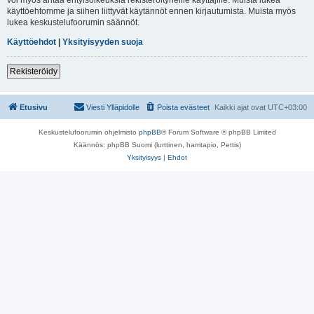
käyttöehtomme ja siihen liittyvät käytännöt ennen kirjautumista. Muista myös
lukea keskustelufoorumin säännöt.
Käyttöehdot
|
Yksityisyyden suoja
Rekisteröidy
Etusivu
Viesti Ylläpidolle
Poista evästeet
Kaikki ajat ovat
UTC+03:00
Keskustelufoorumin ohjelmisto
phpBB
® Forum Software © phpBB Limited
Käännös: phpBB Suomi (lurttinen, harritapio, Pettis)
Yksityisyys
|
Ehdot