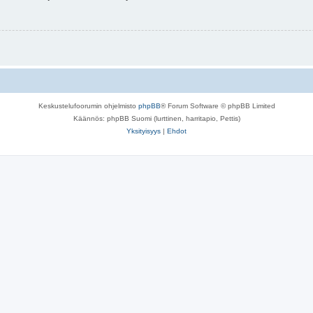
Keskustelufoorumin ohjelmisto
phpBB
® Forum Software © phpBB Limited
Käännös: phpBB Suomi (lurttinen, harritapio, Pettis)
Yksityisyys
|
Ehdot