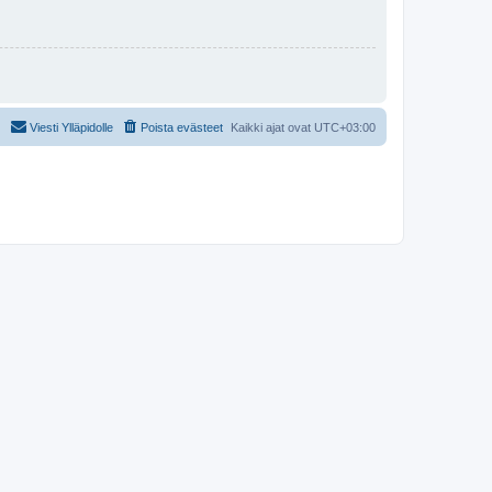
Viesti Ylläpidolle
Poista evästeet
Kaikki ajat ovat
UTC+03:00