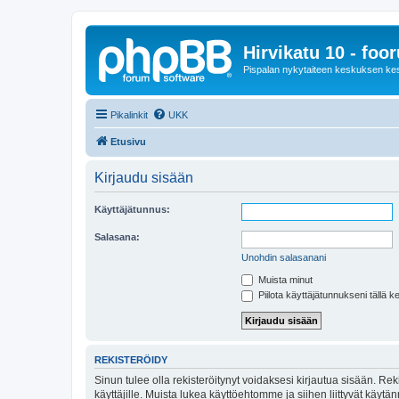
Hirvikatu 10 - foo
Pispalan nykytaiteen keskuksen ke
Pikalinkit
UKK
Etusivu
Kirjaudu sisään
Käyttäjätunnus:
Salasana:
Unohdin salasanani
Muista minut
Piilota käyttäjätunnukseni tällä k
REKISTERÖIDY
Sinun tulee olla rekisteröitynyt voidaksesi kirjautua sisään. Rek
käyttäjille. Muista lukea käyttöehtomme ja siihen liittyvät käy