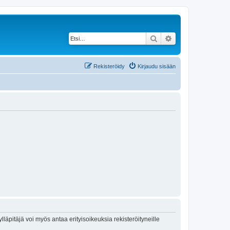
Etsi
Tarkennettu haku
Rekisteröidy
Kirjaudu sisään
lläpitäjä voi myös antaa erityisoikeuksia rekisteröityneille