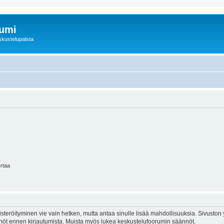
rumi
skustelupalsta
ertaa
isteröityminen vie vain hetken, mutta antaa sinulle lisää mahdollisuuksia. Sivuston y
tännöt ennen kirjautumista. Muista myös lukea keskustelufoorumin säännöt.