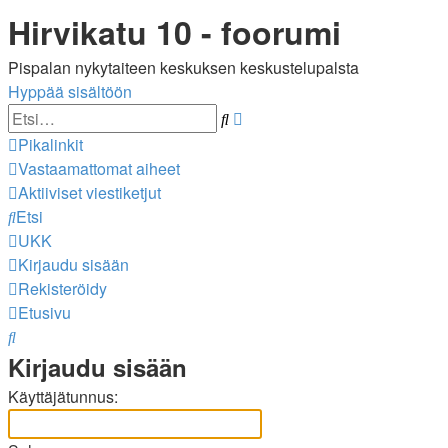
Hirvikatu 10 - foorumi
Pispalan nykytaiteen keskuksen keskustelupalsta
Hyppää sisältöön
Tarkennettu
Etsi
haku
Pikalinkit
Vastaamattomat aiheet
Aktiiviset viestiketjut
Etsi
UKK
Kirjaudu sisään
Rekisteröidy
Etusivu
Etsi
Kirjaudu sisään
Käyttäjätunnus: