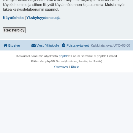
käyttöehtomme ja siihen liittyvät käytännöt ennen kirjautumista. Muista myös
lukea keskustelufoorumin säännöt.
Käyttöehdot
|
Yksityisyyden suoja
Rekisteröidy
Etusivu
Viesti Ylläpidolle
Poista evästeet
Kaikki ajat ovat
UTC+03:00
Keskustelufoorumin ohjelmisto
phpBB
® Forum Software © phpBB Limited
Käännös: phpBB Suomi (lurttinen, harritapio, Pettis)
Yksityisyys
|
Ehdot