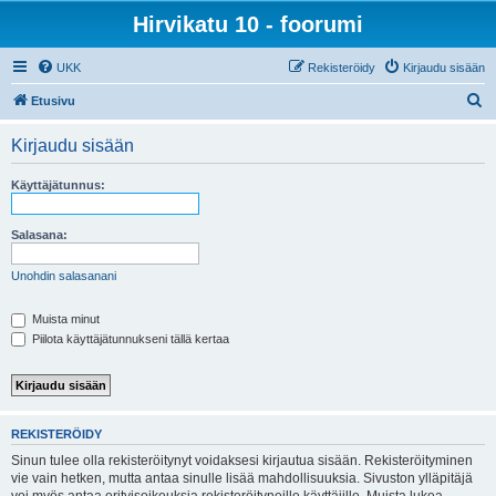
Hirvikatu 10 - foorumi
UKK
Rekisteröidy
Kirjaudu sisään
E
Etusivu
t
Kirjaudu sisään
s
i
Käyttäjätunnus:
Salasana:
Unohdin salasanani
Muista minut
Piilota käyttäjätunnukseni tällä kertaa
REKISTERÖIDY
Sinun tulee olla rekisteröitynyt voidaksesi kirjautua sisään. Rekisteröityminen
vie vain hetken, mutta antaa sinulle lisää mahdollisuuksia. Sivuston ylläpitäjä
voi myös antaa erityisoikeuksia rekisteröityneille käyttäjille. Muista lukea