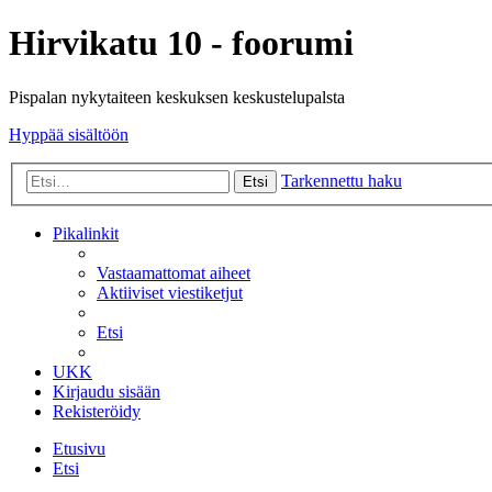
Hirvikatu 10 - foorumi
Pispalan nykytaiteen keskuksen keskustelupalsta
Hyppää sisältöön
Tarkennettu haku
Etsi
Pikalinkit
Vastaamattomat aiheet
Aktiiviset viestiketjut
Etsi
UKK
Kirjaudu sisään
Rekisteröidy
Etusivu
Etsi