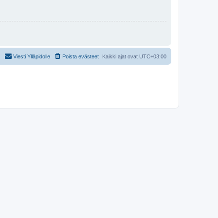
Viesti Ylläpidolle
Poista evästeet
Kaikki ajat ovat
UTC+03:00