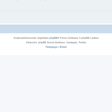
Keskustelufoorumin ohjelmisto
phpBB
® Forum Software © phpBB Limited
Käännös: phpBB Suomi (lurttinen, harritapio, Pettis)
Yksityisyys
|
Ehdot