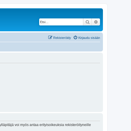
Etsi
Tarkennettu haku
Rekisteröidy
Kirjaudu sisään
lläpitäjä voi myös antaa erityisoikeuksia rekisteröityneille