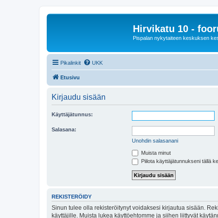
Hirvikatu 10 - foo
Pispalan nykytaiteen keskuksen ke
Pikalinkit
UKK
Etusivu
Kirjaudu sisään
Käyttäjätunnus:
Salasana:
Unohdin salasanani
Muista minut
Piilota käyttäjätunnukseni tällä k
REKISTERÖIDY
Sinun tulee olla rekisteröitynyt voidaksesi kirjautua sisään. Rek
käyttäjille. Muista lukea käyttöehtomme ja siihen liittyvät käy