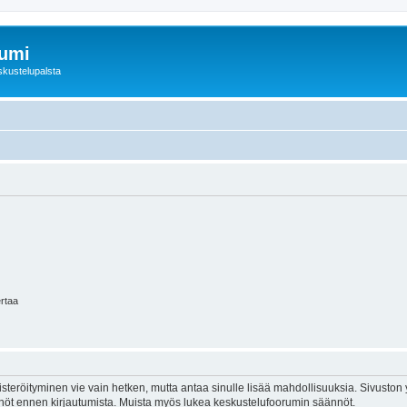
rumi
skustelupalsta
ertaa
isteröityminen vie vain hetken, mutta antaa sinulle lisää mahdollisuuksia. Sivuston y
tännöt ennen kirjautumista. Muista myös lukea keskustelufoorumin säännöt.