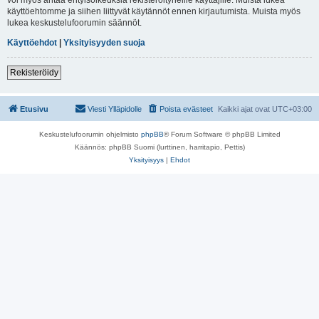
käyttöehtomme ja siihen liittyvät käytännöt ennen kirjautumista. Muista myös
lukea keskustelufoorumin säännöt.
Käyttöehdot
|
Yksityisyyden suoja
Rekisteröidy
Etusivu
Viesti Ylläpidolle
Poista evästeet
Kaikki ajat ovat
UTC+03:00
Keskustelufoorumin ohjelmisto
phpBB
® Forum Software © phpBB Limited
Käännös: phpBB Suomi (lurttinen, harritapio, Pettis)
Yksityisyys
|
Ehdot