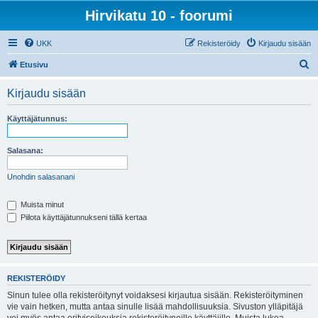
Hirvikatu 10 - foorumi
UKK
Rekisteröidy
Kirjaudu sisään
E
Etusivu
t
Kirjaudu sisään
s
i
Käyttäjätunnus:
Salasana:
Unohdin salasanani
Muista minut
Piilota käyttäjätunnukseni tällä kertaa
REKISTERÖIDY
Sinun tulee olla rekisteröitynyt voidaksesi kirjautua sisään. Rekisteröityminen
vie vain hetken, mutta antaa sinulle lisää mahdollisuuksia. Sivuston ylläpitäjä
voi myös antaa erityisoikeuksia rekisteröityneille käyttäjille. Muista lukea