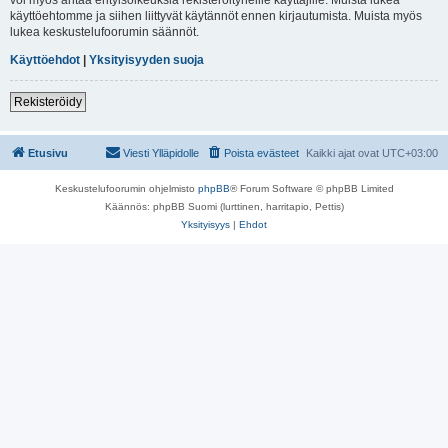
käyttöehtomme ja siihen liittyvät käytännöt ennen kirjautumista. Muista myös
lukea keskustelufoorumin säännöt.
Käyttöehdot
|
Yksityisyyden suoja
Rekisteröidy
Etusivu
Viesti Ylläpidolle
Poista evästeet
Kaikki ajat ovat
UTC+03:00
Keskustelufoorumin ohjelmisto
phpBB
® Forum Software © phpBB Limited
Käännös: phpBB Suomi (lurttinen, harritapio, Pettis)
Yksityisyys
|
Ehdot