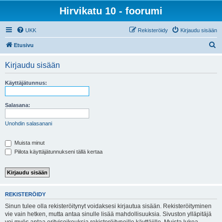
Hirvikatu 10 - foorumi
UKK
Rekisteröidy
Kirjaudu sisään
E
Etusivu
t
Kirjaudu sisään
s
i
Käyttäjätunnus:
Salasana:
Unohdin salasanani
Muista minut
Piilota käyttäjätunnukseni tällä kertaa
REKISTERÖIDY
Sinun tulee olla rekisteröitynyt voidaksesi kirjautua sisään. Rekisteröityminen
vie vain hetken, mutta antaa sinulle lisää mahdollisuuksia. Sivuston ylläpitäjä
voi myös antaa erityisoikeuksia rekisteröityneille käyttäjille. Muista lukea