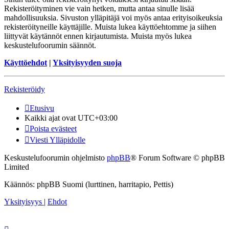
Rekisteröityminen vie vain hetken, mutta antaa sinulle lisää
mahdollisuuksia. Sivuston ylläpitäjä voi myös antaa erityisoikeuksia
rekisteröityneille käyttäjille. Muista lukea käyttöehtomme ja siihen
liittyvät käytännöt ennen kirjautumista. Muista myös lukea
keskustelufoorumin säännöt.
Käyttöehdot
|
Yksityisyyden suoja
Rekisteröidy
Etusivu
Kaikki ajat ovat
UTC+03:00
Poista evästeet
Viesti Ylläpidolle
Keskustelufoorumin ohjelmisto
phpBB
® Forum Software © phpBB
Limited
Käännös: phpBB Suomi (lurttinen, harritapio, Pettis)
Yksityisyys
|
Ehdot