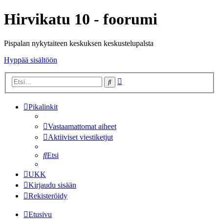
Hirvikatu 10 - foorumi
Pispalan nykytaiteen keskuksen keskustelupalsta
Hyppää sisältöön
Tarkennettu
Etsi
haku
Pikalinkit
Vastaamattomat aiheet
Aktiiviset viestiketjut
Etsi
UKK
Kirjaudu sisään
Rekisteröidy
Etusivu