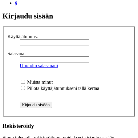
Etsi
Kirjaudu sisään
Käyttäjätunnus:
Salasana:
Unohdin salasanani
Muista minut
Piilota käyttäjätunnukseni tällä kertaa
Rekisteröidy
Sinun tulee olla rekisteröitynyt voidaksesi kirjautua sisään.