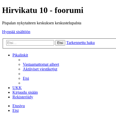
Hirvikatu 10 - foorumi
Pispalan nykytaiteen keskuksen keskustelupalsta
Hyppää sisältöön
Tarkennettu haku
Etsi
Pikalinkit
Vastaamattomat aiheet
Aktiiviset viestiketjut
Etsi
UKK
Kirjaudu sisään
Rekisteröidy
Etusivu
Etsi