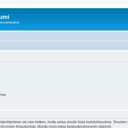
rumi
skustelupalsta
ertaa
isteröityminen vie vain hetken, mutta antaa sinulle lisää mahdollisuuksia. Sivuston y
tännöt ennen kirjautumista. Muista myös lukea keskustelufoorumin säännöt.