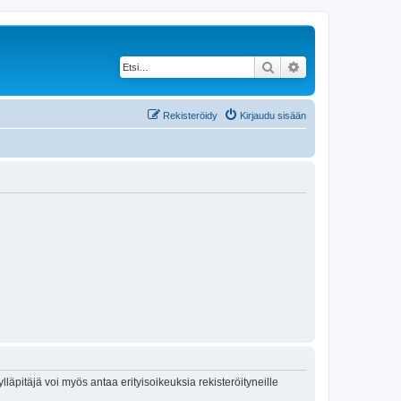
Etsi
Tarkennettu haku
Rekisteröidy
Kirjaudu sisään
lläpitäjä voi myös antaa erityisoikeuksia rekisteröityneille