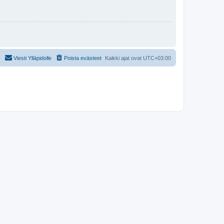
Viesti Ylläpidolle
Poista evästeet
Kaikki ajat ovat
UTC+03:00