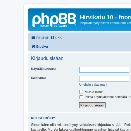
Hirvikatu 10 - foo
Pispalan nykytaiteen keskuksen ke
Pikalinkit
UKK
Etusivu
Kirjaudu sisään
Käyttäjätunnus:
Salasana:
Unohdin salasanani
Muista minut
Piilota käyttäjätunnukseni tällä k
REKISTERÖIDY
Sinun tulee olla rekisteröitynyt voidaksesi kirjautua sisään. Rek
käyttäjille. Muista lukea käyttöehtomme ja siihen liittyvät käy