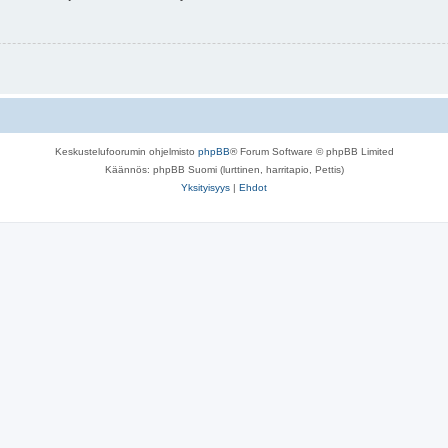
Keskustelufoorumin ohjelmisto
phpBB
® Forum Software © phpBB Limited
Käännös: phpBB Suomi (lurttinen, harritapio, Pettis)
Yksityisyys
|
Ehdot