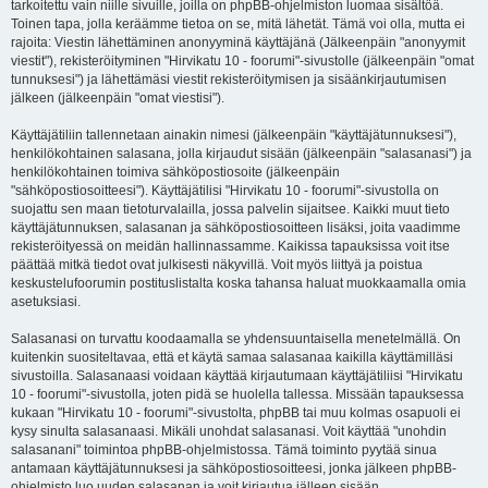
tarkoitettu vain niille sivuille, joilla on phpBB-ohjelmiston luomaa sisältöä.
Toinen tapa, jolla keräämme tietoa on se, mitä lähetät. Tämä voi olla, mutta ei
rajoita: Viestin lähettäminen anonyyminä käyttäjänä (Jälkeenpäin "anonyymit
viestit"), rekisteröityminen "Hirvikatu 10 - foorumi"-sivustolle (jälkeenpäin "omat
tunnuksesi") ja lähettämäsi viestit rekisteröitymisen ja sisäänkirjautumisen
jälkeen (jälkeenpäin "omat viestisi").
Käyttäjätiliin tallennetaan ainakin nimesi (jälkeenpäin "käyttäjätunnuksesi"),
henkilökohtainen salasana, jolla kirjaudut sisään (jälkeenpäin "salasanasi") ja
henkilökohtainen toimiva sähköpostiosoite (jälkeenpäin
"sähköpostiosoitteesi"). Käyttäjätilisi "Hirvikatu 10 - foorumi"-sivustolla on
suojattu sen maan tietoturvalailla, jossa palvelin sijaitsee. Kaikki muut tieto
käyttäjätunnuksen, salasanan ja sähköpostiosoitteen lisäksi, joita vaadimme
rekisteröityessä on meidän hallinnassamme. Kaikissa tapauksissa voit itse
päättää mitkä tiedot ovat julkisesti näkyvillä. Voit myös liittyä ja poistua
keskustelufoorumin postituslistalta koska tahansa haluat muokkaamalla omia
asetuksiasi.
Salasanasi on turvattu koodaamalla se yhdensuuntaisella menetelmällä. On
kuitenkin suositeltavaa, että et käytä samaa salasanaa kaikilla käyttämilläsi
sivustoilla. Salasanaasi voidaan käyttää kirjautumaan käyttäjätiliisi "Hirvikatu
10 - foorumi"-sivustolla, joten pidä se huolella tallessa. Missään tapauksessa
kukaan "Hirvikatu 10 - foorumi"-sivustolta, phpBB tai muu kolmas osapuoli ei
kysy sinulta salasanaasi. Mikäli unohdat salasanasi. Voit käyttää "unohdin
salasanani" toimintoa phpBB-ohjelmistossa. Tämä toiminto pyytää sinua
antamaan käyttäjätunnuksesi ja sähköpostiosoitteesi, jonka jälkeen phpBB-
ohjelmisto luo uuden salasanan ja voit kirjautua jälleen sisään.