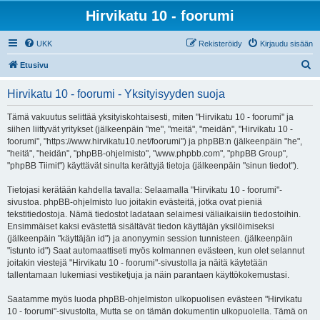
Hirvikatu 10 - foorumi
UKK
Rekisteröidy
Kirjaudu sisään
E
Etusivu
t
Hirvikatu 10 - foorumi - Yksityisyyden suoja
s
i
Tämä vakuutus selittää yksityiskohtaisesti, miten "Hirvikatu 10 - foorumi" ja
siihen liittyvät yritykset (jälkeenpäin "me", "meitä", "meidän", "Hirvikatu 10 -
foorumi", "https://www.hirvikatu10.net/foorumi") ja phpBB:n (jälkeenpäin "he",
"heitä", "heidän", "phpBB-ohjelmisto", "www.phpbb.com", "phpBB Group",
"phpBB Tiimit") käyttävät sinulta kerättyjä tietoja (jälkeenpäin "sinun tiedot").
Tietojasi kerätään kahdella tavalla: Selaamalla "Hirvikatu 10 - foorumi"-
sivustoa. phpBB-ohjelmisto luo joitakin evästeitä, jotka ovat pieniä
tekstitiedostoja. Nämä tiedostot ladataan selaimesi väliaikaisiin tiedostoihin.
Ensimmäiset kaksi evästettä sisältävät tiedon käyttäjän yksilöimiseksi
(jälkeenpäin "käyttäjän id") ja anonyymin session tunnisteen. (jälkeenpäin
"istunto id") Saat automaattiseti myös kolmannen evästeen, kun olet selannut
joitakin viestejä "Hirvikatu 10 - foorumi"-sivustolla ja näitä käytetään
tallentamaan lukemiasi vestiketjuja ja näin parantaen käyttökokemustasi.
Saatamme myös luoda phpBB-ohjelmiston ulkopuolisen evästeen "Hirvikatu
10 - foorumi"-sivustolta, Mutta se on tämän dokumentin ulkopuolella. Tämä on