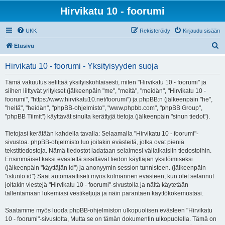
Hirvikatu 10 - foorumi
UKK
Rekisteröidy
Kirjaudu sisään
E
Etusivu
t
Hirvikatu 10 - foorumi - Yksityisyyden suoja
s
i
Tämä vakuutus selittää yksityiskohtaisesti, miten "Hirvikatu 10 - foorumi" ja
siihen liittyvät yritykset (jälkeenpäin "me", "meitä", "meidän", "Hirvikatu 10 -
foorumi", "https://www.hirvikatu10.net/foorumi") ja phpBB:n (jälkeenpäin "he",
"heitä", "heidän", "phpBB-ohjelmisto", "www.phpbb.com", "phpBB Group",
"phpBB Tiimit") käyttävät sinulta kerättyjä tietoja (jälkeenpäin "sinun tiedot").
Tietojasi kerätään kahdella tavalla: Selaamalla "Hirvikatu 10 - foorumi"-
sivustoa. phpBB-ohjelmisto luo joitakin evästeitä, jotka ovat pieniä
tekstitiedostoja. Nämä tiedostot ladataan selaimesi väliaikaisiin tiedostoihin.
Ensimmäiset kaksi evästettä sisältävät tiedon käyttäjän yksilöimiseksi
(jälkeenpäin "käyttäjän id") ja anonyymin session tunnisteen. (jälkeenpäin
"istunto id") Saat automaattiseti myös kolmannen evästeen, kun olet selannut
joitakin viestejä "Hirvikatu 10 - foorumi"-sivustolla ja näitä käytetään
tallentamaan lukemiasi vestiketjuja ja näin parantaen käyttökokemustasi.
Saatamme myös luoda phpBB-ohjelmiston ulkopuolisen evästeen "Hirvikatu
10 - foorumi"-sivustolta, Mutta se on tämän dokumentin ulkopuolella. Tämä on