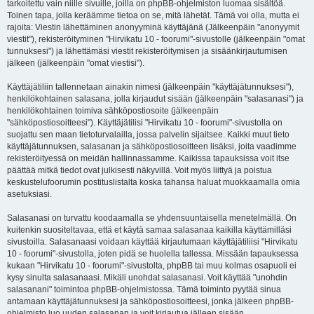
tarkoitettu vain niille sivuille, joilla on phpBB-ohjelmiston luomaa sisältöä.
Toinen tapa, jolla keräämme tietoa on se, mitä lähetät. Tämä voi olla, mutta ei
rajoita: Viestin lähettäminen anonyyminä käyttäjänä (Jälkeenpäin "anonyymit
viestit"), rekisteröityminen "Hirvikatu 10 - foorumi"-sivustolle (jälkeenpäin "omat
tunnuksesi") ja lähettämäsi viestit rekisteröitymisen ja sisäänkirjautumisen
jälkeen (jälkeenpäin "omat viestisi").
Käyttäjätiliin tallennetaan ainakin nimesi (jälkeenpäin "käyttäjätunnuksesi"),
henkilökohtainen salasana, jolla kirjaudut sisään (jälkeenpäin "salasanasi") ja
henkilökohtainen toimiva sähköpostiosoite (jälkeenpäin
"sähköpostiosoitteesi"). Käyttäjätilisi "Hirvikatu 10 - foorumi"-sivustolla on
suojattu sen maan tietoturvalailla, jossa palvelin sijaitsee. Kaikki muut tieto
käyttäjätunnuksen, salasanan ja sähköpostiosoitteen lisäksi, joita vaadimme
rekisteröityessä on meidän hallinnassamme. Kaikissa tapauksissa voit itse
päättää mitkä tiedot ovat julkisesti näkyvillä. Voit myös liittyä ja poistua
keskustelufoorumin postituslistalta koska tahansa haluat muokkaamalla omia
asetuksiasi.
Salasanasi on turvattu koodaamalla se yhdensuuntaisella menetelmällä. On
kuitenkin suositeltavaa, että et käytä samaa salasanaa kaikilla käyttämilläsi
sivustoilla. Salasanaasi voidaan käyttää kirjautumaan käyttäjätiliisi "Hirvikatu
10 - foorumi"-sivustolla, joten pidä se huolella tallessa. Missään tapauksessa
kukaan "Hirvikatu 10 - foorumi"-sivustolta, phpBB tai muu kolmas osapuoli ei
kysy sinulta salasanaasi. Mikäli unohdat salasanasi. Voit käyttää "unohdin
salasanani" toimintoa phpBB-ohjelmistossa. Tämä toiminto pyytää sinua
antamaan käyttäjätunnuksesi ja sähköpostiosoitteesi, jonka jälkeen phpBB-
ohjelmisto luo uuden salasanan ja voit kirjautua jälleen sisään.