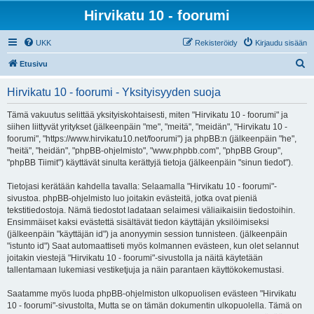
Hirvikatu 10 - foorumi
UKK
Rekisteröidy
Kirjaudu sisään
E
Etusivu
t
Hirvikatu 10 - foorumi - Yksityisyyden suoja
s
i
Tämä vakuutus selittää yksityiskohtaisesti, miten "Hirvikatu 10 - foorumi" ja
siihen liittyvät yritykset (jälkeenpäin "me", "meitä", "meidän", "Hirvikatu 10 -
foorumi", "https://www.hirvikatu10.net/foorumi") ja phpBB:n (jälkeenpäin "he",
"heitä", "heidän", "phpBB-ohjelmisto", "www.phpbb.com", "phpBB Group",
"phpBB Tiimit") käyttävät sinulta kerättyjä tietoja (jälkeenpäin "sinun tiedot").
Tietojasi kerätään kahdella tavalla: Selaamalla "Hirvikatu 10 - foorumi"-
sivustoa. phpBB-ohjelmisto luo joitakin evästeitä, jotka ovat pieniä
tekstitiedostoja. Nämä tiedostot ladataan selaimesi väliaikaisiin tiedostoihin.
Ensimmäiset kaksi evästettä sisältävät tiedon käyttäjän yksilöimiseksi
(jälkeenpäin "käyttäjän id") ja anonyymin session tunnisteen. (jälkeenpäin
"istunto id") Saat automaattiseti myös kolmannen evästeen, kun olet selannut
joitakin viestejä "Hirvikatu 10 - foorumi"-sivustolla ja näitä käytetään
tallentamaan lukemiasi vestiketjuja ja näin parantaen käyttökokemustasi.
Saatamme myös luoda phpBB-ohjelmiston ulkopuolisen evästeen "Hirvikatu
10 - foorumi"-sivustolta, Mutta se on tämän dokumentin ulkopuolella. Tämä on