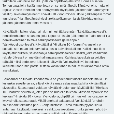
tarkoitettu vain niille sivuille, joilla on phpBB-ohjelmiston luomaa sisältöä.
Toinen tapa, jolla keräämme tietoa on se, mitä lähetät. Tämä voi olla, mutta ei
rajoita: Viestin lähettäminen anonyyminä käyttäjänä (Jälkeenpäin "anonyymit
viestit"), rekisteröityminen "Hirvikatu 10 - foorumi"-sivustolle (jälkeenpäin "omat
tunnuksesi") ja lähettämäsi viestit rekisteröitymisen ja sisäänkirjautumisen
jälkeen (jälkeenpäin "omat viestisi").
Käyttäjätiliin tallennetaan ainakin nimesi (jälkeenpäin "käyttäjätunnuksesi"),
henkilökohtainen salasana, jolla kirjaudut sisään (jälkeenpäin "salasanasi") ja
henkilökohtainen toimiva sähköpostiosoite (jälkeenpäin
"sähköpostiosoitteesi"). Käyttäjätilisi "Hirvikatu 10 - foorumi"-sivustolla on
suojattu sen maan tietoturvalailla, jossa palvelin sijaitsee. Kaikki muut tieto
käyttäjätunnuksen, salasanan ja sähköpostiosoitteen lisäksi, joita vaadimme
rekisteröityessä on meidän hallinnassamme. Kaikissa tapauksissa voit itse
päättää mitkä tiedot ovat julkisesti näkyvillä. Voit myös liittyä ja poistua
keskustelufoorumin postituslistalta koska tahansa haluat muokkaamalla omia
asetuksiasi.
Salasanasi on turvattu koodaamalla se yhdensuuntaisella menetelmällä. On
kuitenkin suositeltavaa, että et käytä samaa salasanaa kaikilla käyttämilläsi
sivustoilla. Salasanaasi voidaan käyttää kirjautumaan käyttäjätiliisi "Hirvikatu
10 - foorumi"-sivustolla, joten pidä se huolella tallessa. Missään tapauksessa
kukaan "Hirvikatu 10 - foorumi"-sivustolta, phpBB tai muu kolmas osapuoli ei
kysy sinulta salasanaasi. Mikäli unohdat salasanasi. Voit käyttää "unohdin
salasanani" toimintoa phpBB-ohjelmistossa. Tämä toiminto pyytää sinua
antamaan käyttäjätunnuksesi ja sähköpostiosoitteesi, jonka jälkeen phpBB-
ohjelmisto luo uuden salasanan ja voit kirjautua jälleen sisään.