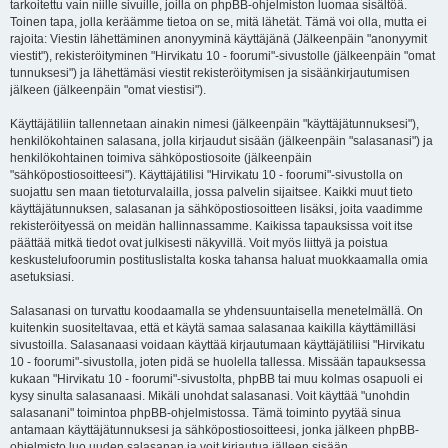
tarkoitettu vain niille sivuille, joilla on phpBB-ohjelmiston luomaa sisältöä.
Toinen tapa, jolla keräämme tietoa on se, mitä lähetät. Tämä voi olla, mutta ei
rajoita: Viestin lähettäminen anonyyminä käyttäjänä (Jälkeenpäin "anonyymit
viestit"), rekisteröityminen "Hirvikatu 10 - foorumi"-sivustolle (jälkeenpäin "omat
tunnuksesi") ja lähettämäsi viestit rekisteröitymisen ja sisäänkirjautumisen
jälkeen (jälkeenpäin "omat viestisi").
Käyttäjätiliin tallennetaan ainakin nimesi (jälkeenpäin "käyttäjätunnuksesi"),
henkilökohtainen salasana, jolla kirjaudut sisään (jälkeenpäin "salasanasi") ja
henkilökohtainen toimiva sähköpostiosoite (jälkeenpäin
"sähköpostiosoitteesi"). Käyttäjätilisi "Hirvikatu 10 - foorumi"-sivustolla on
suojattu sen maan tietoturvalailla, jossa palvelin sijaitsee. Kaikki muut tieto
käyttäjätunnuksen, salasanan ja sähköpostiosoitteen lisäksi, joita vaadimme
rekisteröityessä on meidän hallinnassamme. Kaikissa tapauksissa voit itse
päättää mitkä tiedot ovat julkisesti näkyvillä. Voit myös liittyä ja poistua
keskustelufoorumin postituslistalta koska tahansa haluat muokkaamalla omia
asetuksiasi.
Salasanasi on turvattu koodaamalla se yhdensuuntaisella menetelmällä. On
kuitenkin suositeltavaa, että et käytä samaa salasanaa kaikilla käyttämilläsi
sivustoilla. Salasanaasi voidaan käyttää kirjautumaan käyttäjätiliisi "Hirvikatu
10 - foorumi"-sivustolla, joten pidä se huolella tallessa. Missään tapauksessa
kukaan "Hirvikatu 10 - foorumi"-sivustolta, phpBB tai muu kolmas osapuoli ei
kysy sinulta salasanaasi. Mikäli unohdat salasanasi. Voit käyttää "unohdin
salasanani" toimintoa phpBB-ohjelmistossa. Tämä toiminto pyytää sinua
antamaan käyttäjätunnuksesi ja sähköpostiosoitteesi, jonka jälkeen phpBB-
ohjelmisto luo uuden salasanan ja voit kirjautua jälleen sisään.