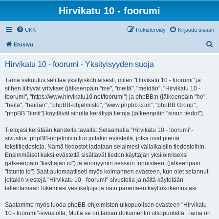
Hirvikatu 10 - foorumi
UKK
Rekisteröidy
Kirjaudu sisään
E
Etusivu
t
Hirvikatu 10 - foorumi - Yksityisyyden suoja
s
i
Tämä vakuutus selittää yksityiskohtaisesti, miten "Hirvikatu 10 - foorumi" ja
siihen liittyvät yritykset (jälkeenpäin "me", "meitä", "meidän", "Hirvikatu 10 -
foorumi", "https://www.hirvikatu10.net/foorumi") ja phpBB:n (jälkeenpäin "he",
"heitä", "heidän", "phpBB-ohjelmisto", "www.phpbb.com", "phpBB Group",
"phpBB Tiimit") käyttävät sinulta kerättyjä tietoja (jälkeenpäin "sinun tiedot").
Tietojasi kerätään kahdella tavalla: Selaamalla "Hirvikatu 10 - foorumi"-
sivustoa. phpBB-ohjelmisto luo joitakin evästeitä, jotka ovat pieniä
tekstitiedostoja. Nämä tiedostot ladataan selaimesi väliaikaisiin tiedostoihin.
Ensimmäiset kaksi evästettä sisältävät tiedon käyttäjän yksilöimiseksi
(jälkeenpäin "käyttäjän id") ja anonyymin session tunnisteen. (jälkeenpäin
"istunto id") Saat automaattiseti myös kolmannen evästeen, kun olet selannut
joitakin viestejä "Hirvikatu 10 - foorumi"-sivustolla ja näitä käytetään
tallentamaan lukemiasi vestiketjuja ja näin parantaen käyttökokemustasi.
Saatamme myös luoda phpBB-ohjelmiston ulkopuolisen evästeen "Hirvikatu
10 - foorumi"-sivustolta, Mutta se on tämän dokumentin ulkopuolella. Tämä on