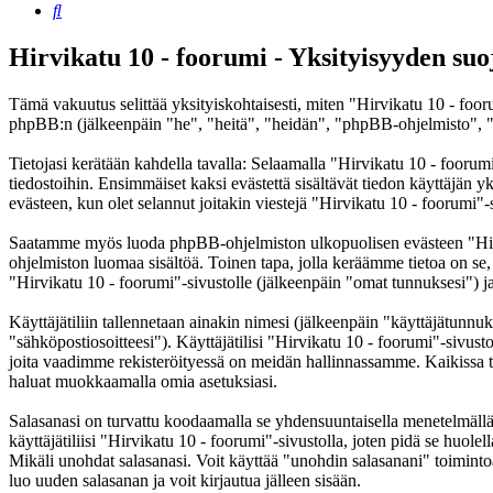
Etsi
Hirvikatu 10 - foorumi - Yksityisyyden suo
Tämä vakuutus selittää yksityiskohtaisesti, miten "Hirvikatu 10 - foor
phpBB:n (jälkeenpäin "he", "heitä", "heidän", "phpBB-ohjelmisto", "
Tietojasi kerätään kahdella tavalla: Selaamalla "Hirvikatu 10 - foorumi
tiedostoihin. Ensimmäiset kaksi evästettä sisältävät tiedon käyttäjän 
evästeen, kun olet selannut joitakin viestejä "Hirvikatu 10 - foorumi"-
Saatamme myös luoda phpBB-ohjelmiston ulkopuolisen evästeen "Hirvik
ohjelmiston luomaa sisältöä. Toinen tapa, jolla keräämme tietoa on se,
"Hirvikatu 10 - foorumi"-sivustolle (jälkeenpäin "omat tunnuksesi") ja 
Käyttäjätiliin tallennetaan ainakin nimesi (jälkeenpäin "käyttäjätunnuk
"sähköpostiosoitteesi"). Käyttäjätilisi "Hirvikatu 10 - foorumi"-sivusto
joita vaadimme rekisteröityessä on meidän hallinnassamme. Kaikissa tapa
haluat muokkaamalla omia asetuksiasi.
Salasanasi on turvattu koodaamalla se yhdensuuntaisella menetelmällä. 
käyttäjätiliisi "Hirvikatu 10 - foorumi"-sivustolla, joten pidä se huol
Mikäli unohdat salasanasi. Voit käyttää "unohdin salasanani" toimin
luo uuden salasanan ja voit kirjautua jälleen sisään.