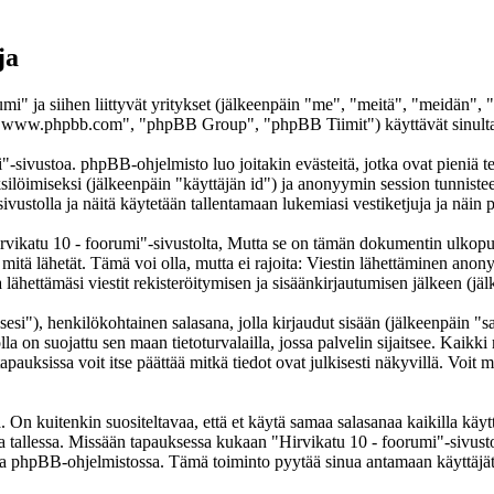
ja
umi" ja siihen liittyvät yritykset (jälkeenpäin "me", "meitä", "meidän",
www.phpbb.com", "phpBB Group", "phpBB Tiimit") käyttävät sinulta ker
"-sivustoa. phpBB-ohjelmisto luo joitakin evästeitä, jotka ovat pieniä te
yksilöimiseksi (jälkeenpäin "käyttäjän id") ja anonyymin session tunnist
sivustolla ja näitä käytetään tallentamaan lukemiasi vestiketjuja ja näi
atu 10 - foorumi"-sivustolta, Mutta se on tämän dokumentin ulkopuolell
 mitä lähetät. Tämä voi olla, mutta ei rajoita: Viestin lähettäminen ano
lähettämäsi viestit rekisteröitymisen ja sisäänkirjautumisen jälkeen (jäl
sesi"), henkilökohtainen salasana, jolla kirjaudut sisään (jälkeenpäin "
lla on suojattu sen maan tietoturvalailla, jossa palvelin sijaitsee. Kaikk
uksissa voit itse päättää mitkä tiedot ovat julkisesti näkyvillä. Voit my
On kuitenkin suositeltavaa, että et käytä samaa salasanaa kaikilla käytt
ella tallessa. Missään tapauksessa kukaan "Hirvikatu 10 - foorumi"-sivus
toa phpBB-ohjelmistossa. Tämä toiminto pyytää sinua antamaan käyttäjät