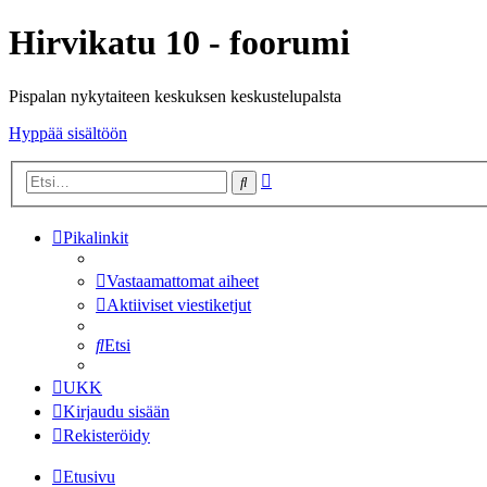
Hirvikatu 10 - foorumi
Pispalan nykytaiteen keskuksen keskustelupalsta
Hyppää sisältöön
Tarkennettu
Etsi
haku
Pikalinkit
Vastaamattomat aiheet
Aktiiviset viestiketjut
Etsi
UKK
Kirjaudu sisään
Rekisteröidy
Etusivu