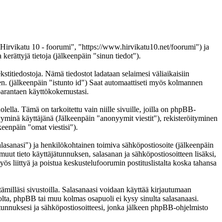
 "Hirvikatu 10 - foorumi", "https://www.hirvikatu10.net/foorumi") ja
ättyjä tietoja (jälkeenpäin "sinun tiedot").
kstitiedostoja. Nämä tiedostot ladataan selaimesi väliaikaisiin
een. (jälkeenpäin "istunto id") Saat automaattiseti myös kolmannen
n parantaen käyttökokemustasi.
a. Tämä on tarkoitettu vain niille sivuille, joilla on phpBB-
nyyminä käyttäjänä (Jälkeenpäin "anonyymit viestit"), rekisteröityminen
keenpäin "omat viestisi").
salasanasi") ja henkilökohtainen toimiva sähköpostiosoite (jälkeenpäin
i muut tieto käyttäjätunnuksen, salasanan ja sähköpostiosoitteen lisäksi,
ös liittyä ja poistua keskustelufoorumin postituslistalta koska tahansa
ämilläsi sivustoilla. Salasanaasi voidaan käyttää kirjautumaan
tolta, phpBB tai muu kolmas osapuoli ei kysy sinulta salasanaasi.
unnuksesi ja sähköpostiosoitteesi, jonka jälkeen phpBB-ohjelmisto