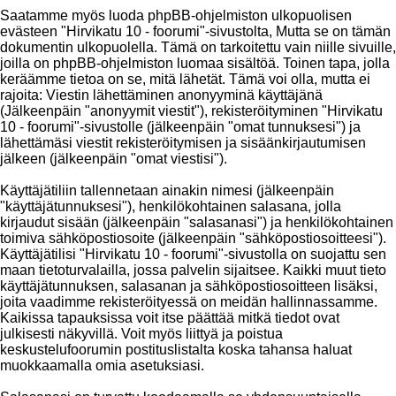
Saatamme myös luoda phpBB-ohjelmiston ulkopuolisen
evästeen "Hirvikatu 10 - foorumi"-sivustolta, Mutta se on tämän
dokumentin ulkopuolella. Tämä on tarkoitettu vain niille sivuille,
joilla on phpBB-ohjelmiston luomaa sisältöä. Toinen tapa, jolla
keräämme tietoa on se, mitä lähetät. Tämä voi olla, mutta ei
rajoita: Viestin lähettäminen anonyyminä käyttäjänä
(Jälkeenpäin "anonyymit viestit"), rekisteröityminen "Hirvikatu
10 - foorumi"-sivustolle (jälkeenpäin "omat tunnuksesi") ja
lähettämäsi viestit rekisteröitymisen ja sisäänkirjautumisen
jälkeen (jälkeenpäin "omat viestisi").
Käyttäjätiliin tallennetaan ainakin nimesi (jälkeenpäin
"käyttäjätunnuksesi"), henkilökohtainen salasana, jolla
kirjaudut sisään (jälkeenpäin "salasanasi") ja henkilökohtainen
toimiva sähköpostiosoite (jälkeenpäin "sähköpostiosoitteesi").
Käyttäjätilisi "Hirvikatu 10 - foorumi"-sivustolla on suojattu sen
maan tietoturvalailla, jossa palvelin sijaitsee. Kaikki muut tieto
käyttäjätunnuksen, salasanan ja sähköpostiosoitteen lisäksi,
joita vaadimme rekisteröityessä on meidän hallinnassamme.
Kaikissa tapauksissa voit itse päättää mitkä tiedot ovat
julkisesti näkyvillä. Voit myös liittyä ja poistua
keskustelufoorumin postituslistalta koska tahansa haluat
muokkaamalla omia asetuksiasi.