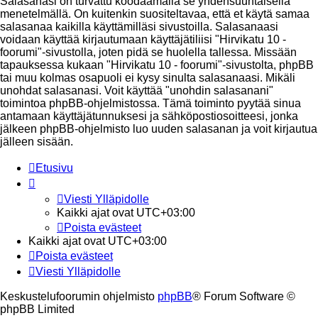
Salasanasi on turvattu koodaamalla se yhdensuuntaisella
menetelmällä. On kuitenkin suositeltavaa, että et käytä samaa
salasanaa kaikilla käyttämilläsi sivustoilla. Salasanaasi
voidaan käyttää kirjautumaan käyttäjätiliisi "Hirvikatu 10 -
foorumi"-sivustolla, joten pidä se huolella tallessa. Missään
tapauksessa kukaan "Hirvikatu 10 - foorumi"-sivustolta, phpBB
tai muu kolmas osapuoli ei kysy sinulta salasanaasi. Mikäli
unohdat salasanasi. Voit käyttää "unohdin salasanani"
toimintoa phpBB-ohjelmistossa. Tämä toiminto pyytää sinua
antamaan käyttäjätunnuksesi ja sähköpostiosoitteesi, jonka
jälkeen phpBB-ohjelmisto luo uuden salasanan ja voit kirjautua
jälleen sisään.
Etusivu
Viesti Ylläpidolle
Kaikki ajat ovat
UTC+03:00
Poista evästeet
Kaikki ajat ovat
UTC+03:00
Poista evästeet
Viesti Ylläpidolle
Keskustelufoorumin ohjelmisto
phpBB
® Forum Software ©
phpBB Limited