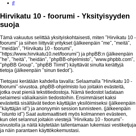
Etsi
Hirvikatu 10 - foorumi - Yksityisyyden
suoja
Tämä vakuutus selittää yksityiskohtaisesti, miten "Hirvikatu 10 -
foorumi" ja siihen liittyvät yritykset (jälkeenpäin "me", "meitä",
"meidän", "Hirvikatu 10 - foorumi",
"https://www.hirvikatu10.net/foorumi") ja phpBB:n (jälkeenpäin
"he", "heitä", "heidän", "phpBB-ohjelmisto", "www.phpbb.com",
"phpBB Group", "phpBB Tiimit") käyttävät sinulta kerättyjä
tietoja (jälkeenpäin "sinun tiedot").
Tietojasi kerätään kahdella tavalla: Selaamalla "Hirvikatu 10 -
foorumi"-sivustoa. phpBB-ohjelmisto luo joitakin evästeitä,
jotka ovat pieniä tekstitiedostoja. Nämä tiedostot ladataan
selaimesi väliaikaisiin tiedostoihin. Ensimmäiset kaksi
evästettä sisältävät tiedon käyttäjän yksilöimiseksi (jälkeenpäin
"käyttäjän id") ja anonyymin session tunnisteen. (jälkeenpäin
"istunto id") Saat automaattiseti myös kolmannen evästeen,
kun olet selannut joitakin viestejä "Hirvikatu 10 - foorumi"-
sivustolla ja näitä käytetään tallentamaan lukemiasi vestiketjuja
ja näin parantaen käyttökokemustasi.