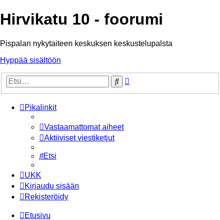
Hirvikatu 10 - foorumi
Pispalan nykytaiteen keskuksen keskustelupalsta
Hyppää sisältöön
Tarkennettu
Etsi
haku
Pikalinkit
Vastaamattomat aiheet
Aktiiviset viestiketjut
Etsi
UKK
Kirjaudu sisään
Rekisteröidy
Etusivu