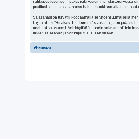
sähköpostiosoitteen lisäksi, joita vaadimme rekisteröityessä on 
postituslistalta koska tahansa haluat muokkaamalla omia asetu
Salasanasi on turvattu koodaamalla se yhdensuuntaisella menete
käyttäjätiliisi "Hirvikatu 10 - foorumi"-sivustolla, joten pidä s
unohdat salasanasi. Voit käyttää "unohdin salasanani" toimint
uuden salasanan ja voit kirjautua jälleen sisään.
Etusivu