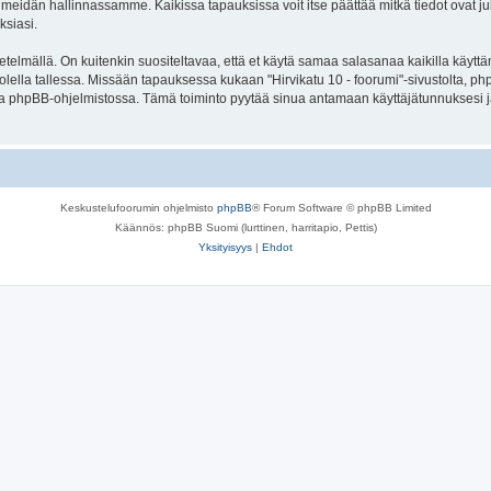
meidän hallinnassamme. Kaikissa tapauksissa voit itse päättää mitkä tiedot ovat julk
ksiasi.
lmällä. On kuitenkin suositeltavaa, että et käytä samaa salasanaa kaikilla käyttäm
e huolella tallessa. Missään tapauksessa kukaan "Hirvikatu 10 - foorumi"-sivustolta, 
oa phpBB-ohjelmistossa. Tämä toiminto pyytää sinua antamaan käyttäjätunnuksesi j
Keskustelufoorumin ohjelmisto
phpBB
® Forum Software © phpBB Limited
Käännös: phpBB Suomi (lurttinen, harritapio, Pettis)
Yksityisyys
|
Ehdot