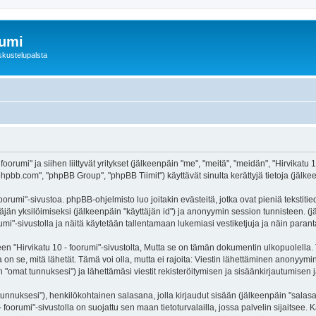
rumi
skustelupalsta
foorumi" ja siihen liittyvät yritykset (jälkeenpäin "me", "meitä", "meidän", "Hirvikatu
hpbb.com", "phpBB Group", "phpBB Tiimit") käyttävät sinulta kerättyjä tietoja (jälkee
oorumi"-sivustoa. phpBB-ohjelmisto luo joitakin evästeitä, jotka ovat pieniä tekstiti
ttäjän yksilöimiseksi (jälkeenpäin "käyttäjän id") ja anonyymin session tunnisteen. 
orumi"-sivustolla ja näitä käytetään tallentamaan lukemiasi vestiketjuja ja näin para
irvikatu 10 - foorumi"-sivustolta, Mutta se on tämän dokumentin ulkopuolella. Tämä
on se, mitä lähetät. Tämä voi olla, mutta ei rajoita: Viestin lähettäminen anonyymin
n "omat tunnuksesi") ja lähettämäsi viestit rekisteröitymisen ja sisäänkirjautumisen j
jätunnuksesi"), henkilökohtainen salasana, jolla kirjaudut sisään (jälkeenpäin "sala
 - foorumi"-sivustolla on suojattu sen maan tietoturvalailla, jossa palvelin sijaitsee.