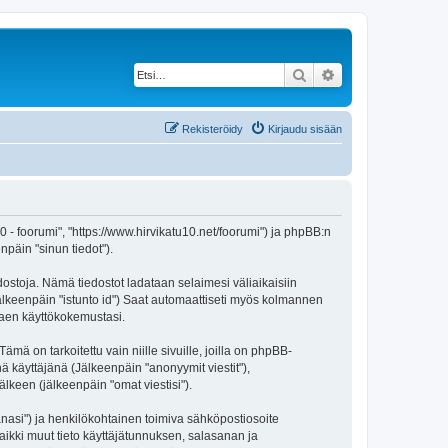
Etsi
Tarkennettu haku
Rekisteröidy
Kirjaudu sisään
 10 - foorumi", "https://www.hirvikatu10.net/foorumi") ja phpBB:n
npäin "sinun tiedot").
edostoja. Nämä tiedostot ladataan selaimesi väliaikaisiin
(jälkeenpäin "istunto id") Saat automaattiseti myös kolmannen
ntaen käyttökokemustasi.
 on tarkoitettu vain niille sivuille, joilla on phpBB-
ä käyttäjänä (Jälkeenpäin "anonyymit viestit"),
älkeen (jälkeenpäin "omat viestisi").
sanasi") ja henkilökohtainen toimiva sähköpostiosoite
 Kaikki muut tieto käyttäjätunnuksen, salasanan ja