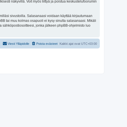
isesti näkyvillä. Voit myös liittyä ja poistua keskustelufoorumin
illäsi sivustoilla. Salasanaasi voidaan käyttää kirjautumaan
phpBB tai muu kolmas osapuoli ei kysy sinulta salasanaasi. Mikäli
a sähköpostiosoitteesi, jonka jälkeen phpBB-ohjelmisto luo
Viesti Ylläpidolle
Poista evästeet
Kaikki ajat ovat
UTC+03:00