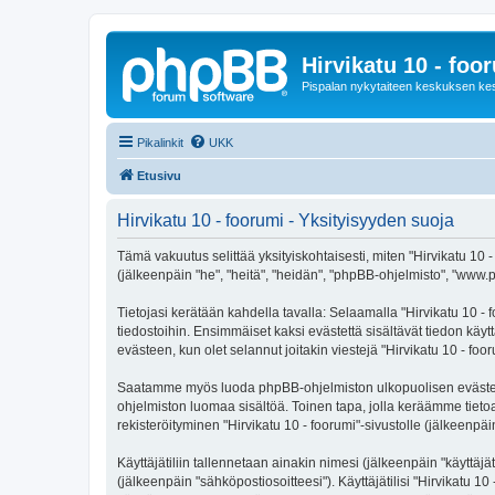
Hirvikatu 10 - foo
Pispalan nykytaiteen keskuksen ke
Pikalinkit
UKK
Etusivu
Hirvikatu 10 - foorumi - Yksityisyyden suoja
Tämä vakuutus selittää yksityiskohtaisesti, miten "Hirvikatu 10 - 
(jälkeenpäin "he", "heitä", "heidän", "phpBB-ohjelmisto", "www.p
Tietojasi kerätään kahdella tavalla: Selaamalla "Hirvikatu 10 - f
tiedostoihin. Ensimmäiset kaksi evästettä sisältävät tiedon käy
evästeen, kun olet selannut joitakin viestejä "Hirvikatu 10 - fo
Saatamme myös luoda phpBB-ohjelmiston ulkopuolisen evästeen "H
ohjelmiston luomaa sisältöä. Toinen tapa, jolla keräämme tietoa 
rekisteröityminen "Hirvikatu 10 - foorumi"-sivustolle (jälkeenpäi
Käyttäjätiliin tallennetaan ainakin nimesi (jälkeenpäin "käyttä
(jälkeenpäin "sähköpostiosoitteesi"). Käyttäjätilisi "Hirvikatu 10