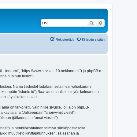
Etsi
Tarkennettu haku
Rekisteröidy
Kirjaudu sisään
 10 - foorumi", "https://www.hirvikatu10.net/foorumi") ja phpBB:n
npäin "sinun tiedot").
edostoja. Nämä tiedostot ladataan selaimesi väliaikaisiin
(jälkeenpäin "istunto id") Saat automaattiseti myös kolmannen
ntaen käyttökokemustasi.
 on tarkoitettu vain niille sivuille, joilla on phpBB-
ä käyttäjänä (Jälkeenpäin "anonyymit viestit"),
älkeen (jälkeenpäin "omat viestisi").
sanasi") ja henkilökohtainen toimiva sähköpostiosoite
 Kaikki muut tieto käyttäjätunnuksen, salasanan ja