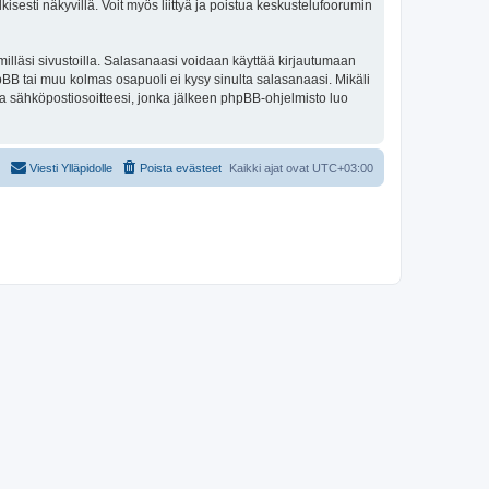
isesti näkyvillä. Voit myös liittyä ja poistua keskustelufoorumin
illäsi sivustoilla. Salasanaasi voidaan käyttää kirjautumaan
phpBB tai muu kolmas osapuoli ei kysy sinulta salasanaasi. Mikäli
a sähköpostiosoitteesi, jonka jälkeen phpBB-ohjelmisto luo
Viesti Ylläpidolle
Poista evästeet
Kaikki ajat ovat
UTC+03:00