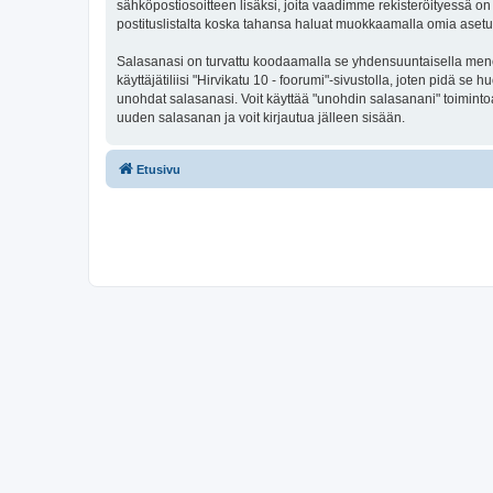
sähköpostiosoitteen lisäksi, joita vaadimme rekisteröityessä on 
postituslistalta koska tahansa haluat muokkaamalla omia asetu
Salasanasi on turvattu koodaamalla se yhdensuuntaisella menete
käyttäjätiliisi "Hirvikatu 10 - foorumi"-sivustolla, joten pidä s
unohdat salasanasi. Voit käyttää "unohdin salasanani" toimint
uuden salasanan ja voit kirjautua jälleen sisään.
Etusivu