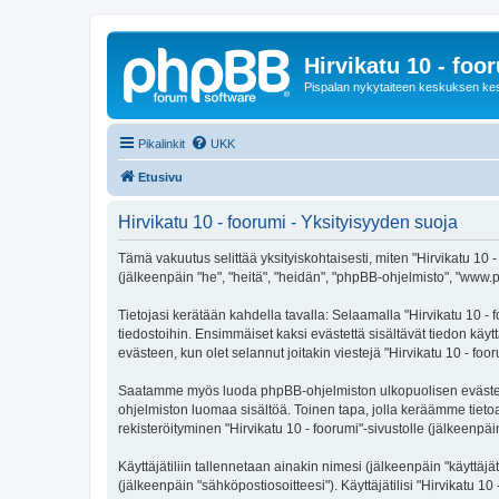
Hirvikatu 10 - foo
Pispalan nykytaiteen keskuksen ke
Pikalinkit
UKK
Etusivu
Hirvikatu 10 - foorumi - Yksityisyyden suoja
Tämä vakuutus selittää yksityiskohtaisesti, miten "Hirvikatu 10 - 
(jälkeenpäin "he", "heitä", "heidän", "phpBB-ohjelmisto", "www.p
Tietojasi kerätään kahdella tavalla: Selaamalla "Hirvikatu 10 - f
tiedostoihin. Ensimmäiset kaksi evästettä sisältävät tiedon käy
evästeen, kun olet selannut joitakin viestejä "Hirvikatu 10 - fo
Saatamme myös luoda phpBB-ohjelmiston ulkopuolisen evästeen "H
ohjelmiston luomaa sisältöä. Toinen tapa, jolla keräämme tietoa 
rekisteröityminen "Hirvikatu 10 - foorumi"-sivustolle (jälkeenpäi
Käyttäjätiliin tallennetaan ainakin nimesi (jälkeenpäin "käyttä
(jälkeenpäin "sähköpostiosoitteesi"). Käyttäjätilisi "Hirvikatu 10