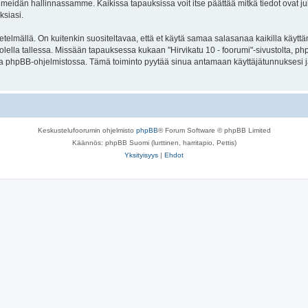
meidän hallinnassamme. Kaikissa tapauksissa voit itse päättää mitkä tiedot ovat julk
ksiasi.
lmällä. On kuitenkin suositeltavaa, että et käytä samaa salasanaa kaikilla käyttäm
e huolella tallessa. Missään tapauksessa kukaan "Hirvikatu 10 - foorumi"-sivustolta, 
oa phpBB-ohjelmistossa. Tämä toiminto pyytää sinua antamaan käyttäjätunnuksesi j
Keskustelufoorumin ohjelmisto
phpBB
® Forum Software © phpBB Limited
Käännös: phpBB Suomi (lurttinen, harritapio, Pettis)
Yksityisyys
|
Ehdot