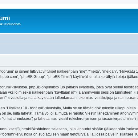
rumi
skustelupalsta
foorumi" ja siihen liittyvät yritykset (jälkeenpäin "me", "meitä", "meidän", "Hirvikatu
hpbb.com", "phpBB Group", "phpBB Tiimit") käyttävät sinulta kerättyjä tietoja (jälkee
oorumi"-sivustoa. phpBB-ohjelmisto luo joitakin evästeitä, jotka ovat pieniä tekstiti
ttäjän yksilöimiseksi (jälkeenpäin "käyttäjän id") ja anonyymin session tunnisteen. 
orumi"-sivustolla ja näitä käytetään tallentamaan lukemiasi vestiketjuja ja näin para
irvikatu 10 - foorumi"-sivustolta, Mutta se on tämän dokumentin ulkopuolella. Tämä
on se, mitä lähetät. Tämä voi olla, mutta ei rajoita: Viestin lähettäminen anonyymin
n "omat tunnuksesi") ja lähettämäsi viestit rekisteröitymisen ja sisäänkirjautumisen j
jätunnuksesi"), henkilökohtainen salasana, jolla kirjaudut sisään (jälkeenpäin "sala
 - foorumi"-sivustolla on suojattu sen maan tietoturvalailla, jossa palvelin sijaitsee.