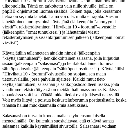
"Hirvikatu 10 - foorumi"-sivustolta, Mutta se on tämän dokumentin
ulkopuolella. Tämä on tarkoitettu vain niille sivuille, joilla on
phpBB-ohjelmiston luomaa sisältöä. Toinen tapa, jolla keräämme
tietoa on se, mitä lähetät. Tämä voi olla, mutta ei rajoita: Viestin
lähettäminen anonyyminä käyttäjänä (Jälkeenpäin "anonyymit
viestit"), rekisteröityminen "Hirvikatu 10 - foorumi"-sivustolle
(jälkeenpäin "omat tunnuksesi") ja lähettämäsi viestit
rekisteröitymisen ja sisäänkirjautumisen jälkeen (jälkeenpäin "omat
viestisi").
Käyttäjätiliin tallennetaan ainakin nimesi (jälkeenpäin
"käyttäjätunnuksesi"), henkilökohtainen salasana, jolla kirjaudut
sisään (jälkeenpäin "salasanasi") ja henkilökohtainen toimiva
sähköpostiosoite (jälkeenpäin "sähköpostiosoitteesi"). Käyttäjätilisi
"Hirvikatu 10 - foorumi"-sivustolla on suojattu sen maan
tietoturvalailla, jossa palvelin sijaitsee. Kaikki muut tieto
käyttäjätunnuksen, salasanan ja sähköpostiosoitteen lisäksi, joita
vaadimme rekisteröityessä on meidän hallinnassamme. Kaikissa
tapauksissa voit itse päättää mitkä tiedot ovat julkisesti näkyvillä.
Voit myös liittyä ja poistua keskustelufoorumin postituslistalta koska
tahansa haluat muokkaamalla omia asetuksiasi.
Salasanasi on turvattu koodaamalla se yhdensuuntaisella
menetelmällä. On kuitenkin suositeltavaa, että et käytä samaa
salasanaa kaikilla käyttämilläsi sivustoilla. Salasanaasi voidaan