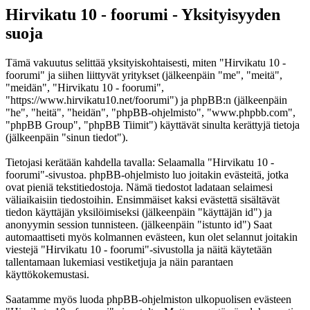
Hirvikatu 10 - foorumi - Yksityisyyden
suoja
Tämä vakuutus selittää yksityiskohtaisesti, miten "Hirvikatu 10 -
foorumi" ja siihen liittyvät yritykset (jälkeenpäin "me", "meitä",
"meidän", "Hirvikatu 10 - foorumi",
"https://www.hirvikatu10.net/foorumi") ja phpBB:n (jälkeenpäin
"he", "heitä", "heidän", "phpBB-ohjelmisto", "www.phpbb.com",
"phpBB Group", "phpBB Tiimit") käyttävät sinulta kerättyjä tietoja
(jälkeenpäin "sinun tiedot").
Tietojasi kerätään kahdella tavalla: Selaamalla "Hirvikatu 10 -
foorumi"-sivustoa. phpBB-ohjelmisto luo joitakin evästeitä, jotka
ovat pieniä tekstitiedostoja. Nämä tiedostot ladataan selaimesi
väliaikaisiin tiedostoihin. Ensimmäiset kaksi evästettä sisältävät
tiedon käyttäjän yksilöimiseksi (jälkeenpäin "käyttäjän id") ja
anonyymin session tunnisteen. (jälkeenpäin "istunto id") Saat
automaattiseti myös kolmannen evästeen, kun olet selannut joitakin
viestejä "Hirvikatu 10 - foorumi"-sivustolla ja näitä käytetään
tallentamaan lukemiasi vestiketjuja ja näin parantaen
käyttökokemustasi.
Saatamme myös luoda phpBB-ohjelmiston ulkopuolisen evästeen