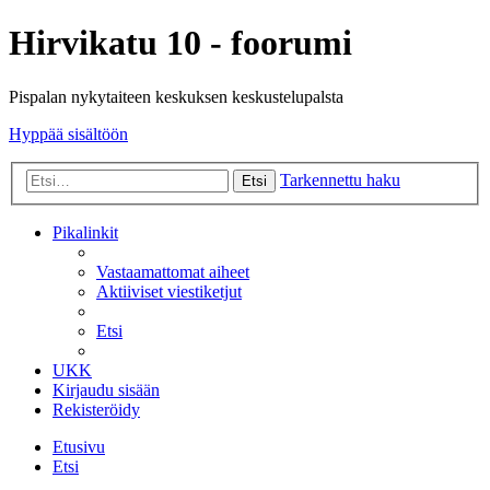
Hirvikatu 10 - foorumi
Pispalan nykytaiteen keskuksen keskustelupalsta
Hyppää sisältöön
Tarkennettu haku
Etsi
Pikalinkit
Vastaamattomat aiheet
Aktiiviset viestiketjut
Etsi
UKK
Kirjaudu sisään
Rekisteröidy
Etusivu
Etsi