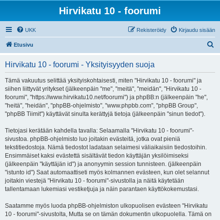
Hirvikatu 10 - foorumi
UKK
Rekisteröidy
Kirjaudu sisään
E
Etusivu
t
Hirvikatu 10 - foorumi - Yksityisyyden suoja
s
i
Tämä vakuutus selittää yksityiskohtaisesti, miten "Hirvikatu 10 - foorumi" ja
siihen liittyvät yritykset (jälkeenpäin "me", "meitä", "meidän", "Hirvikatu 10 -
foorumi", "https://www.hirvikatu10.net/foorumi") ja phpBB:n (jälkeenpäin "he",
"heitä", "heidän", "phpBB-ohjelmisto", "www.phpbb.com", "phpBB Group",
"phpBB Tiimit") käyttävät sinulta kerättyjä tietoja (jälkeenpäin "sinun tiedot").
Tietojasi kerätään kahdella tavalla: Selaamalla "Hirvikatu 10 - foorumi"-
sivustoa. phpBB-ohjelmisto luo joitakin evästeitä, jotka ovat pieniä
tekstitiedostoja. Nämä tiedostot ladataan selaimesi väliaikaisiin tiedostoihin.
Ensimmäiset kaksi evästettä sisältävät tiedon käyttäjän yksilöimiseksi
(jälkeenpäin "käyttäjän id") ja anonyymin session tunnisteen. (jälkeenpäin
"istunto id") Saat automaattiseti myös kolmannen evästeen, kun olet selannut
joitakin viestejä "Hirvikatu 10 - foorumi"-sivustolla ja näitä käytetään
tallentamaan lukemiasi vestiketjuja ja näin parantaen käyttökokemustasi.
Saatamme myös luoda phpBB-ohjelmiston ulkopuolisen evästeen "Hirvikatu
10 - foorumi"-sivustolta, Mutta se on tämän dokumentin ulkopuolella. Tämä on