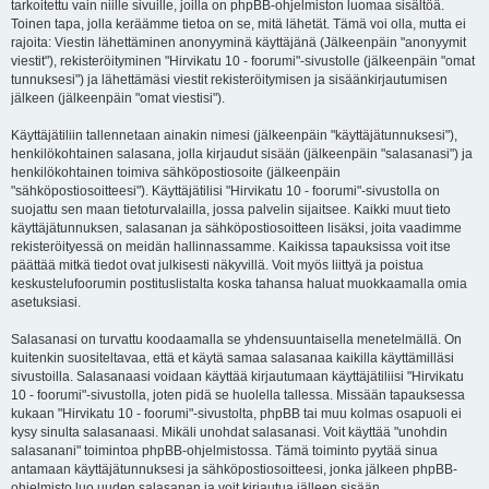
tarkoitettu vain niille sivuille, joilla on phpBB-ohjelmiston luomaa sisältöä.
Toinen tapa, jolla keräämme tietoa on se, mitä lähetät. Tämä voi olla, mutta ei
rajoita: Viestin lähettäminen anonyyminä käyttäjänä (Jälkeenpäin "anonyymit
viestit"), rekisteröityminen "Hirvikatu 10 - foorumi"-sivustolle (jälkeenpäin "omat
tunnuksesi") ja lähettämäsi viestit rekisteröitymisen ja sisäänkirjautumisen
jälkeen (jälkeenpäin "omat viestisi").
Käyttäjätiliin tallennetaan ainakin nimesi (jälkeenpäin "käyttäjätunnuksesi"),
henkilökohtainen salasana, jolla kirjaudut sisään (jälkeenpäin "salasanasi") ja
henkilökohtainen toimiva sähköpostiosoite (jälkeenpäin
"sähköpostiosoitteesi"). Käyttäjätilisi "Hirvikatu 10 - foorumi"-sivustolla on
suojattu sen maan tietoturvalailla, jossa palvelin sijaitsee. Kaikki muut tieto
käyttäjätunnuksen, salasanan ja sähköpostiosoitteen lisäksi, joita vaadimme
rekisteröityessä on meidän hallinnassamme. Kaikissa tapauksissa voit itse
päättää mitkä tiedot ovat julkisesti näkyvillä. Voit myös liittyä ja poistua
keskustelufoorumin postituslistalta koska tahansa haluat muokkaamalla omia
asetuksiasi.
Salasanasi on turvattu koodaamalla se yhdensuuntaisella menetelmällä. On
kuitenkin suositeltavaa, että et käytä samaa salasanaa kaikilla käyttämilläsi
sivustoilla. Salasanaasi voidaan käyttää kirjautumaan käyttäjätiliisi "Hirvikatu
10 - foorumi"-sivustolla, joten pidä se huolella tallessa. Missään tapauksessa
kukaan "Hirvikatu 10 - foorumi"-sivustolta, phpBB tai muu kolmas osapuoli ei
kysy sinulta salasanaasi. Mikäli unohdat salasanasi. Voit käyttää "unohdin
salasanani" toimintoa phpBB-ohjelmistossa. Tämä toiminto pyytää sinua
antamaan käyttäjätunnuksesi ja sähköpostiosoitteesi, jonka jälkeen phpBB-
ohjelmisto luo uuden salasanan ja voit kirjautua jälleen sisään.