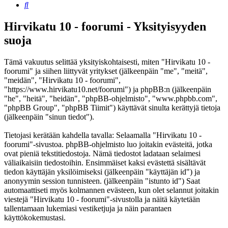
Etsi
Hirvikatu 10 - foorumi - Yksityisyyden
suoja
Tämä vakuutus selittää yksityiskohtaisesti, miten "Hirvikatu 10 -
foorumi" ja siihen liittyvät yritykset (jälkeenpäin "me", "meitä",
"meidän", "Hirvikatu 10 - foorumi",
"https://www.hirvikatu10.net/foorumi") ja phpBB:n (jälkeenpäin
"he", "heitä", "heidän", "phpBB-ohjelmisto", "www.phpbb.com",
"phpBB Group", "phpBB Tiimit") käyttävät sinulta kerättyjä tietoja
(jälkeenpäin "sinun tiedot").
Tietojasi kerätään kahdella tavalla: Selaamalla "Hirvikatu 10 -
foorumi"-sivustoa. phpBB-ohjelmisto luo joitakin evästeitä, jotka
ovat pieniä tekstitiedostoja. Nämä tiedostot ladataan selaimesi
väliaikaisiin tiedostoihin. Ensimmäiset kaksi evästettä sisältävät
tiedon käyttäjän yksilöimiseksi (jälkeenpäin "käyttäjän id") ja
anonyymin session tunnisteen. (jälkeenpäin "istunto id") Saat
automaattiseti myös kolmannen evästeen, kun olet selannut joitakin
viestejä "Hirvikatu 10 - foorumi"-sivustolla ja näitä käytetään
tallentamaan lukemiasi vestiketjuja ja näin parantaen
käyttökokemustasi.