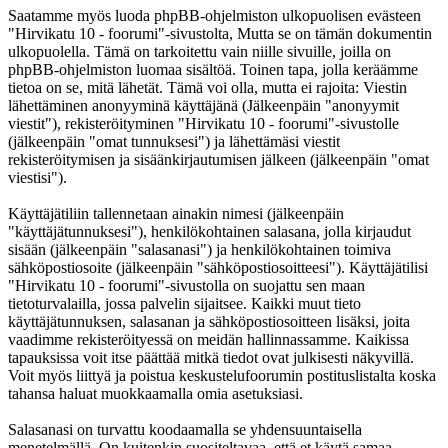
Saatamme myös luoda phpBB-ohjelmiston ulkopuolisen evästeen
"Hirvikatu 10 - foorumi"-sivustolta, Mutta se on tämän dokumentin
ulkopuolella. Tämä on tarkoitettu vain niille sivuille, joilla on
phpBB-ohjelmiston luomaa sisältöä. Toinen tapa, jolla keräämme
tietoa on se, mitä lähetät. Tämä voi olla, mutta ei rajoita: Viestin
lähettäminen anonyyminä käyttäjänä (Jälkeenpäin "anonyymit
viestit"), rekisteröityminen "Hirvikatu 10 - foorumi"-sivustolle
(jälkeenpäin "omat tunnuksesi") ja lähettämäsi viestit
rekisteröitymisen ja sisäänkirjautumisen jälkeen (jälkeenpäin "omat
viestisi").
Käyttäjätiliin tallennetaan ainakin nimesi (jälkeenpäin
"käyttäjätunnuksesi"), henkilökohtainen salasana, jolla kirjaudut
sisään (jälkeenpäin "salasanasi") ja henkilökohtainen toimiva
sähköpostiosoite (jälkeenpäin "sähköpostiosoitteesi"). Käyttäjätilisi
"Hirvikatu 10 - foorumi"-sivustolla on suojattu sen maan
tietoturvalailla, jossa palvelin sijaitsee. Kaikki muut tieto
käyttäjätunnuksen, salasanan ja sähköpostiosoitteen lisäksi, joita
vaadimme rekisteröityessä on meidän hallinnassamme. Kaikissa
tapauksissa voit itse päättää mitkä tiedot ovat julkisesti näkyvillä.
Voit myös liittyä ja poistua keskustelufoorumin postituslistalta koska
tahansa haluat muokkaamalla omia asetuksiasi.
Salasanasi on turvattu koodaamalla se yhdensuuntaisella
menetelmällä. On kuitenkin suositeltavaa, että et käytä samaa