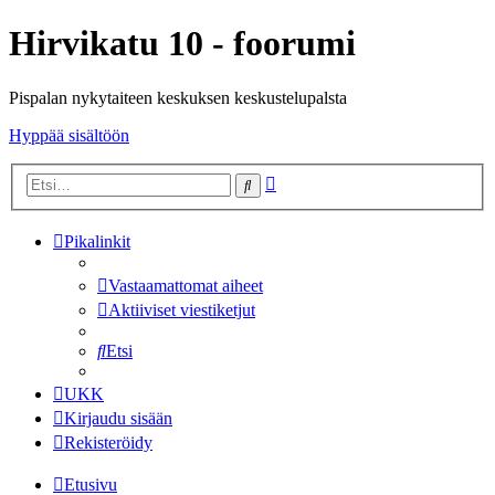
Hirvikatu 10 - foorumi
Pispalan nykytaiteen keskuksen keskustelupalsta
Hyppää sisältöön
Tarkennettu
Etsi
haku
Pikalinkit
Vastaamattomat aiheet
Aktiiviset viestiketjut
Etsi
UKK
Kirjaudu sisään
Rekisteröidy
Etusivu