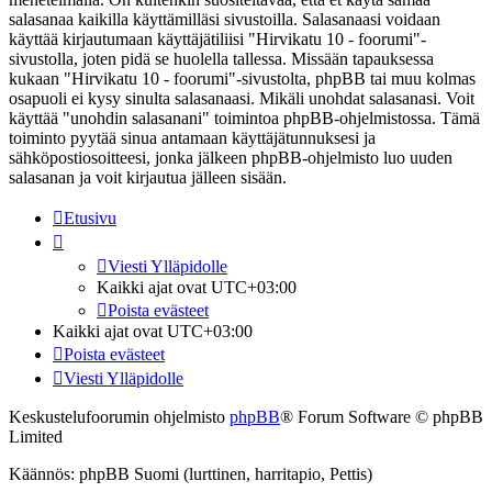
salasanaa kaikilla käyttämilläsi sivustoilla. Salasanaasi voidaan
käyttää kirjautumaan käyttäjätiliisi "Hirvikatu 10 - foorumi"-
sivustolla, joten pidä se huolella tallessa. Missään tapauksessa
kukaan "Hirvikatu 10 - foorumi"-sivustolta, phpBB tai muu kolmas
osapuoli ei kysy sinulta salasanaasi. Mikäli unohdat salasanasi. Voit
käyttää "unohdin salasanani" toimintoa phpBB-ohjelmistossa. Tämä
toiminto pyytää sinua antamaan käyttäjätunnuksesi ja
sähköpostiosoitteesi, jonka jälkeen phpBB-ohjelmisto luo uuden
salasanan ja voit kirjautua jälleen sisään.
Etusivu
Viesti Ylläpidolle
Kaikki ajat ovat
UTC+03:00
Poista evästeet
Kaikki ajat ovat
UTC+03:00
Poista evästeet
Viesti Ylläpidolle
Keskustelufoorumin ohjelmisto
phpBB
® Forum Software © phpBB
Limited
Käännös: phpBB Suomi (lurttinen, harritapio, Pettis)