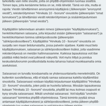
tarkoitettu vain niille sivuille, joilla on phpBB-ohjelmiston luomaa sisältöä.
Toinen tapa, jolla keräämme tietoa on se, mitä lähetät. Tämä voi olla, mutta ei
rajoita: Viestin lähettäminen anonyyminä käyttäjänä (Jälkeenpäin "anonyymit
viestit"), rekisteröityminen "Hirvikatu 10 - foorumi"-sivustolle (jälkeenpäin "omat
tunnuksesi") ja lähettämäsi viestit rekisteröitymisen ja sisäänkirjautumisen
jälkeen (jälkeenpäin "omat viestisi").
Käyttäjätiliin tallennetaan ainakin nimesi (jälkeenpäin "käyttäjätunnuksesi"),
henkilökohtainen salasana, jolla kirjaudut sisään (jälkeenpäin "salasanasi") ja
henkilökohtainen toimiva sähköpostiosoite (jälkeenpäin
"sähköpostiosoitteesi"). Käyttäjätilisi "Hirvikatu 10 - foorumi"-sivustolla on
suojattu sen maan tietoturvalailla, jossa palvelin sijaitsee. Kaikki muut tieto
käyttäjätunnuksen, salasanan ja sähköpostiosoitteen lisäksi, joita vaadimme
rekisteröityessä on meidän hallinnassamme. Kaikissa tapauksissa voit itse
päättää mitkä tiedot ovat julkisesti näkyvillä. Voit myös liittyä ja poistua
keskustelufoorumin postituslistalta koska tahansa haluat muokkaamalla omia
asetuksiasi.
Salasanasi on turvattu koodaamalla se yhdensuuntaisella menetelmällä. On
kuitenkin suositeltavaa, että et käytä samaa salasanaa kaikilla käyttämilläsi
sivustoilla. Salasanaasi voidaan käyttää kirjautumaan käyttäjätiliisi "Hirvikatu
10 - foorumi"-sivustolla, joten pidä se huolella tallessa. Missään tapauksessa
kukaan "Hirvikatu 10 - foorumi"-sivustolta, phpBB tai muu kolmas osapuoli ei
kysy sinulta salasanaasi. Mikäli unohdat salasanasi. Voit käyttää "unohdin
salasanani" toimintoa phpBB-ohjelmistossa. Tämä toiminto pyytää sinua
antamaan käyttäjätunnuksesi ja sähköpostiosoitteesi, jonka jälkeen phpBB-
ohjelmisto luo uuden salasanan ja voit kirjautua jälleen sisään.