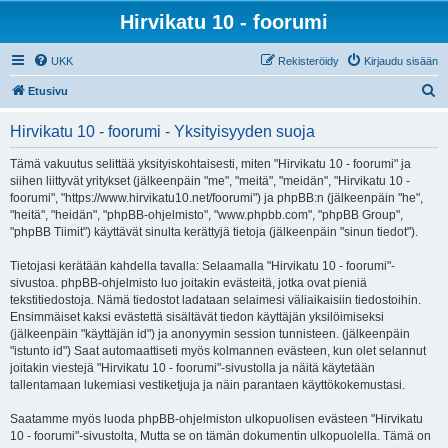
Hirvikatu 10 - foorumi
UKK
Rekisteröidy
Kirjaudu sisään
E
Etusivu
t
Hirvikatu 10 - foorumi - Yksityisyyden suoja
s
i
Tämä vakuutus selittää yksityiskohtaisesti, miten "Hirvikatu 10 - foorumi" ja
siihen liittyvät yritykset (jälkeenpäin "me", "meitä", "meidän", "Hirvikatu 10 -
foorumi", "https://www.hirvikatu10.net/foorumi") ja phpBB:n (jälkeenpäin "he",
"heitä", "heidän", "phpBB-ohjelmisto", "www.phpbb.com", "phpBB Group",
"phpBB Tiimit") käyttävät sinulta kerättyjä tietoja (jälkeenpäin "sinun tiedot").
Tietojasi kerätään kahdella tavalla: Selaamalla "Hirvikatu 10 - foorumi"-
sivustoa. phpBB-ohjelmisto luo joitakin evästeitä, jotka ovat pieniä
tekstitiedostoja. Nämä tiedostot ladataan selaimesi väliaikaisiin tiedostoihin.
Ensimmäiset kaksi evästettä sisältävät tiedon käyttäjän yksilöimiseksi
(jälkeenpäin "käyttäjän id") ja anonyymin session tunnisteen. (jälkeenpäin
"istunto id") Saat automaattiseti myös kolmannen evästeen, kun olet selannut
joitakin viestejä "Hirvikatu 10 - foorumi"-sivustolla ja näitä käytetään
tallentamaan lukemiasi vestiketjuja ja näin parantaen käyttökokemustasi.
Saatamme myös luoda phpBB-ohjelmiston ulkopuolisen evästeen "Hirvikatu
10 - foorumi"-sivustolta, Mutta se on tämän dokumentin ulkopuolella. Tämä on