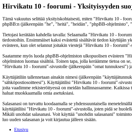
Hirvikatu 10 - foorumi - Yksityisyyden suo
Tämä vakuutus selittää yksityiskohtaisesti, miten "Hirvikatu 10 - foor
phpBB:n (jälkeenpäin "he", "heitä", "heidän", "phpBB-ohjelmisto", "
Tietojasi kerätään kahdella tavalla: Selaamalla "Hirvikatu 10 - foorumi
tiedostoihin. Ensimmäiset kaksi evästettä sisältävät tiedon käyttäjän 
evästeen, kun olet selannut joitakin viestejä "Hirvikatu 10 - foorumi"-
Saatamme myös luoda phpBB-ohjelmiston ulkopuolisen evästeen "Hirvik
ohjelmiston luomaa sisältöä. Toinen tapa, jolla keräämme tietoa on se,
"Hirvikatu 10 - foorumi"-sivustolle (jälkeenpäin "omat tunnuksesi") ja 
Käyttäjätiliin tallennetaan ainakin nimesi (jälkeenpäin "käyttäjätunnuk
"sähköpostiosoitteesi"). Käyttäjätilisi "Hirvikatu 10 - foorumi"-sivusto
joita vaadimme rekisteröityessä on meidän hallinnassamme. Kaikissa tapa
haluat muokkaamalla omia asetuksiasi.
Salasanasi on turvattu koodaamalla se yhdensuuntaisella menetelmällä. 
käyttäjätiliisi "Hirvikatu 10 - foorumi"-sivustolla, joten pidä se huol
Mikäli unohdat salasanasi. Voit käyttää "unohdin salasanani" toimin
luo uuden salasanan ja voit kirjautua jälleen sisään.
Etusivu