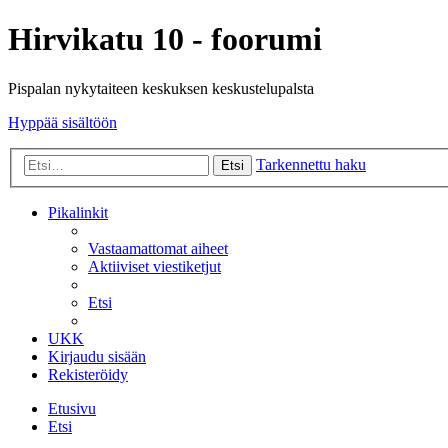
Hirvikatu 10 - foorumi
Pispalan nykytaiteen keskuksen keskustelupalsta
Hyppää sisältöön
Tarkennettu haku
Etsi
Pikalinkit
Vastaamattomat aiheet
Aktiiviset viestiketjut
Etsi
UKK
Kirjaudu sisään
Rekisteröidy
Etusivu
Etsi