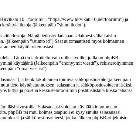
 "Hirvikatu 10 - foorumi", "https://www.hirvikatu10.net/foorumi") ja
ättyjä tietoja (jälkeenpäin "sinun tiedot").
kstitiedostoja. Nämä tiedostot ladataan selaimesi väliaikaisiin
een. (jälkeenpäin "istunto id") Saat automaattiseti myös kolmannen
n parantaen käyttökokemustasi.
a. Tämä on tarkoitettu vain niille sivuille, joilla on phpBB-
nyyminä käyttäjänä (Jälkeenpäin "anonyymit viestit"), rekisteröityminen
keenpäin "omat viestisi").
salasanasi") ja henkilökohtainen toimiva sähköpostiosoite (jälkeenpäin
i muut tieto käyttäjätunnuksen, salasanan ja sähköpostiosoitteen lisäksi,
ös liittyä ja poistua keskustelufoorumin postituslistalta koska tahansa
ämilläsi sivustoilla. Salasanaasi voidaan käyttää kirjautumaan
tolta, phpBB tai muu kolmas osapuoli ei kysy sinulta salasanaasi.
unnuksesi ja sähköpostiosoitteesi, jonka jälkeen phpBB-ohjelmisto