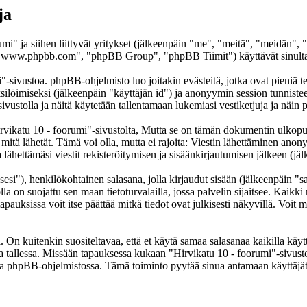
ja
umi" ja siihen liittyvät yritykset (jälkeenpäin "me", "meitä", "meidän",
www.phpbb.com", "phpBB Group", "phpBB Tiimit") käyttävät sinulta ker
"-sivustoa. phpBB-ohjelmisto luo joitakin evästeitä, jotka ovat pieniä te
yksilöimiseksi (jälkeenpäin "käyttäjän id") ja anonyymin session tunnist
sivustolla ja näitä käytetään tallentamaan lukemiasi vestiketjuja ja näi
atu 10 - foorumi"-sivustolta, Mutta se on tämän dokumentin ulkopuolell
 mitä lähetät. Tämä voi olla, mutta ei rajoita: Viestin lähettäminen ano
lähettämäsi viestit rekisteröitymisen ja sisäänkirjautumisen jälkeen (jäl
sesi"), henkilökohtainen salasana, jolla kirjaudut sisään (jälkeenpäin "
lla on suojattu sen maan tietoturvalailla, jossa palvelin sijaitsee. Kaikk
uksissa voit itse päättää mitkä tiedot ovat julkisesti näkyvillä. Voit my
On kuitenkin suositeltavaa, että et käytä samaa salasanaa kaikilla käytt
ella tallessa. Missään tapauksessa kukaan "Hirvikatu 10 - foorumi"-sivus
toa phpBB-ohjelmistossa. Tämä toiminto pyytää sinua antamaan käyttäjät