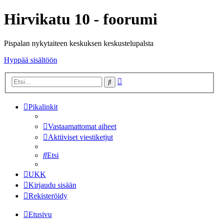
Hirvikatu 10 - foorumi
Pispalan nykytaiteen keskuksen keskustelupalsta
Hyppää sisältöön
Tarkennettu
Etsi
haku
Pikalinkit
Vastaamattomat aiheet
Aktiiviset viestiketjut
Etsi
UKK
Kirjaudu sisään
Rekisteröidy
Etusivu