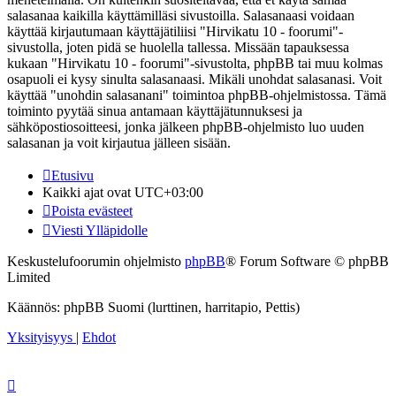
salasanaa kaikilla käyttämilläsi sivustoilla. Salasanaasi voidaan
käyttää kirjautumaan käyttäjätiliisi "Hirvikatu 10 - foorumi"-
sivustolla, joten pidä se huolella tallessa. Missään tapauksessa
kukaan "Hirvikatu 10 - foorumi"-sivustolta, phpBB tai muu kolmas
osapuoli ei kysy sinulta salasanaasi. Mikäli unohdat salasanasi. Voit
käyttää "unohdin salasanani" toimintoa phpBB-ohjelmistossa. Tämä
toiminto pyytää sinua antamaan käyttäjätunnuksesi ja
sähköpostiosoitteesi, jonka jälkeen phpBB-ohjelmisto luo uuden
salasanan ja voit kirjautua jälleen sisään.
Etusivu
Kaikki ajat ovat
UTC+03:00
Poista evästeet
Viesti Ylläpidolle
Keskustelufoorumin ohjelmisto
phpBB
® Forum Software © phpBB
Limited
Käännös: phpBB Suomi (lurttinen, harritapio, Pettis)
Yksityisyys
|
Ehdot