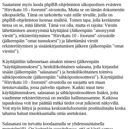
Saatamme myös luoda phpBB-ohjelmiston ulkopuolisen evästeen
"Hirvikatu 10 - foorumi"-sivustolta, Mutta se on tämän dokumentin
ulkopuolella. Tämä on tarkoitettu vain niille sivuille, joilla on
phpBB-ohjelmiston luomaa sisältöä. Toinen tapa, jolla keräämme
tietoa on se, mitä lähetät. Tämä voi olla, mutta ei rajoita: Viestin
lähettäminen anonyyminä käyttäjänä (Jälkeenpäin "anonyymit
viestit"), rekisteröityminen "Hirvikatu 10 - foorumi"-sivustolle
(jälkeenpäin "omat tunnuksesi") ja lähettämäsi viestit
rekisteröitymisen ja sisäänkirjautumisen jälkeen (jälkeenpäin "omat
viestisi").
Käyttäjätiliin tallennetaan ainakin nimesi (jälkeenpäin
"käyttäjätunnuksesi"), henkilökohtainen salasana, jolla kirjaudut
sisään (jälkeenpäin "salasanasi") ja henkilökohtainen toimiva
sähköpostiosoite (jälkeenpäin "sähköpostiosoitteesi"). Käyttäjätilisi
"Hirvikatu 10 - foorumi"-sivustolla on suojattu sen maan
tietoturvalailla, jossa palvelin sijaitsee. Kaikki muut tieto
käyttäjätunnuksen, salasanan ja sähköpostiosoitteen lisäksi, joita
vaadimme rekisteröityessä on meidän hallinnassamme. Kaikissa
tapauksissa voit itse päättää mitkä tiedot ovat julkisesti näkyvillä.
Voit myös liittyä ja poistua keskustelufoorumin postituslistalta koska
tahansa haluat muokkaamalla omia asetuksiasi.
Salasanasi on turvattu koodaamalla se yhdensuuntaisella
menetelmällä. On kuitenkin suositeltavaa, että et käytä samaa