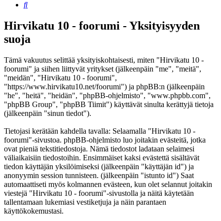
Etsi
Hirvikatu 10 - foorumi - Yksityisyyden
suoja
Tämä vakuutus selittää yksityiskohtaisesti, miten "Hirvikatu 10 -
foorumi" ja siihen liittyvät yritykset (jälkeenpäin "me", "meitä",
"meidän", "Hirvikatu 10 - foorumi",
"https://www.hirvikatu10.net/foorumi") ja phpBB:n (jälkeenpäin
"he", "heitä", "heidän", "phpBB-ohjelmisto", "www.phpbb.com",
"phpBB Group", "phpBB Tiimit") käyttävät sinulta kerättyjä tietoja
(jälkeenpäin "sinun tiedot").
Tietojasi kerätään kahdella tavalla: Selaamalla "Hirvikatu 10 -
foorumi"-sivustoa. phpBB-ohjelmisto luo joitakin evästeitä, jotka
ovat pieniä tekstitiedostoja. Nämä tiedostot ladataan selaimesi
väliaikaisiin tiedostoihin. Ensimmäiset kaksi evästettä sisältävät
tiedon käyttäjän yksilöimiseksi (jälkeenpäin "käyttäjän id") ja
anonyymin session tunnisteen. (jälkeenpäin "istunto id") Saat
automaattiseti myös kolmannen evästeen, kun olet selannut joitakin
viestejä "Hirvikatu 10 - foorumi"-sivustolla ja näitä käytetään
tallentamaan lukemiasi vestiketjuja ja näin parantaen
käyttökokemustasi.