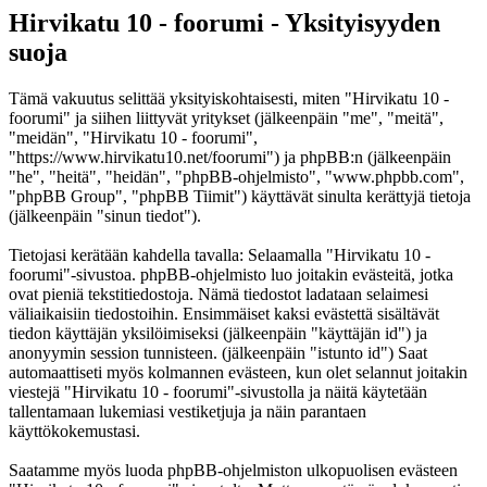
Hirvikatu 10 - foorumi - Yksityisyyden
suoja
Tämä vakuutus selittää yksityiskohtaisesti, miten "Hirvikatu 10 -
foorumi" ja siihen liittyvät yritykset (jälkeenpäin "me", "meitä",
"meidän", "Hirvikatu 10 - foorumi",
"https://www.hirvikatu10.net/foorumi") ja phpBB:n (jälkeenpäin
"he", "heitä", "heidän", "phpBB-ohjelmisto", "www.phpbb.com",
"phpBB Group", "phpBB Tiimit") käyttävät sinulta kerättyjä tietoja
(jälkeenpäin "sinun tiedot").
Tietojasi kerätään kahdella tavalla: Selaamalla "Hirvikatu 10 -
foorumi"-sivustoa. phpBB-ohjelmisto luo joitakin evästeitä, jotka
ovat pieniä tekstitiedostoja. Nämä tiedostot ladataan selaimesi
väliaikaisiin tiedostoihin. Ensimmäiset kaksi evästettä sisältävät
tiedon käyttäjän yksilöimiseksi (jälkeenpäin "käyttäjän id") ja
anonyymin session tunnisteen. (jälkeenpäin "istunto id") Saat
automaattiseti myös kolmannen evästeen, kun olet selannut joitakin
viestejä "Hirvikatu 10 - foorumi"-sivustolla ja näitä käytetään
tallentamaan lukemiasi vestiketjuja ja näin parantaen
käyttökokemustasi.
Saatamme myös luoda phpBB-ohjelmiston ulkopuolisen evästeen