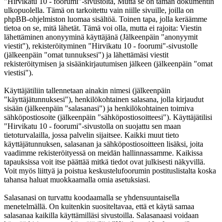
"Hirvikatu 10 - foorumi"-sivustolta, Mutta se on tämän dokumentin
ulkopuolella. Tämä on tarkoitettu vain niille sivuille, joilla on
phpBB-ohjelmiston luomaa sisältöä. Toinen tapa, jolla keräämme
tietoa on se, mitä lähetät. Tämä voi olla, mutta ei rajoita: Viestin
lähettäminen anonyyminä käyttäjänä (Jälkeenpäin "anonyymit
viestit"), rekisteröityminen "Hirvikatu 10 - foorumi"-sivustolle
(jälkeenpäin "omat tunnuksesi") ja lähettämäsi viestit
rekisteröitymisen ja sisäänkirjautumisen jälkeen (jälkeenpäin "omat
viestisi").
Käyttäjätiliin tallennetaan ainakin nimesi (jälkeenpäin
"käyttäjätunnuksesi"), henkilökohtainen salasana, jolla kirjaudut
sisään (jälkeenpäin "salasanasi") ja henkilökohtainen toimiva
sähköpostiosoite (jälkeenpäin "sähköpostiosoitteesi"). Käyttäjätilisi
"Hirvikatu 10 - foorumi"-sivustolla on suojattu sen maan
tietoturvalailla, jossa palvelin sijaitsee. Kaikki muut tieto
käyttäjätunnuksen, salasanan ja sähköpostiosoitteen lisäksi, joita
vaadimme rekisteröityessä on meidän hallinnassamme. Kaikissa
tapauksissa voit itse päättää mitkä tiedot ovat julkisesti näkyvillä.
Voit myös liittyä ja poistua keskustelufoorumin postituslistalta koska
tahansa haluat muokkaamalla omia asetuksiasi.
Salasanasi on turvattu koodaamalla se yhdensuuntaisella
menetelmällä. On kuitenkin suositeltavaa, että et käytä samaa
salasanaa kaikilla käyttämilläsi sivustoilla. Salasanaasi voidaan