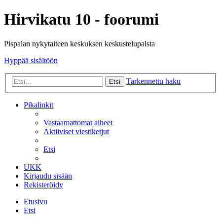
Hirvikatu 10 - foorumi
Pispalan nykytaiteen keskuksen keskustelupalsta
Hyppää sisältöön
Tarkennettu haku
Etsi
Pikalinkit
Vastaamattomat aiheet
Aktiiviset viestiketjut
Etsi
UKK
Kirjaudu sisään
Rekisteröidy
Etusivu
Etsi