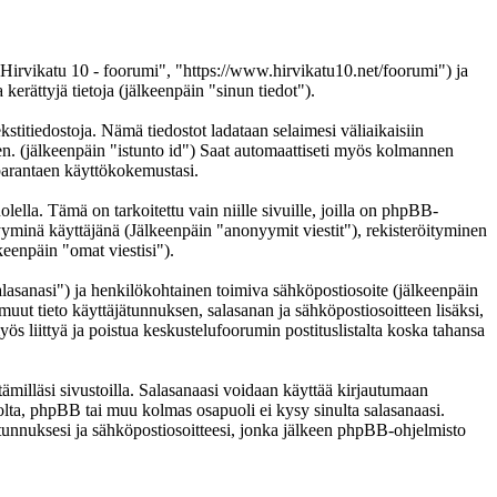
 "Hirvikatu 10 - foorumi", "https://www.hirvikatu10.net/foorumi") ja
ättyjä tietoja (jälkeenpäin "sinun tiedot").
kstitiedostoja. Nämä tiedostot ladataan selaimesi väliaikaisiin
een. (jälkeenpäin "istunto id") Saat automaattiseti myös kolmannen
n parantaen käyttökokemustasi.
a. Tämä on tarkoitettu vain niille sivuille, joilla on phpBB-
nyyminä käyttäjänä (Jälkeenpäin "anonyymit viestit"), rekisteröityminen
keenpäin "omat viestisi").
salasanasi") ja henkilökohtainen toimiva sähköpostiosoite (jälkeenpäin
i muut tieto käyttäjätunnuksen, salasanan ja sähköpostiosoitteen lisäksi,
ös liittyä ja poistua keskustelufoorumin postituslistalta koska tahansa
ämilläsi sivustoilla. Salasanaasi voidaan käyttää kirjautumaan
tolta, phpBB tai muu kolmas osapuoli ei kysy sinulta salasanaasi.
unnuksesi ja sähköpostiosoitteesi, jonka jälkeen phpBB-ohjelmisto