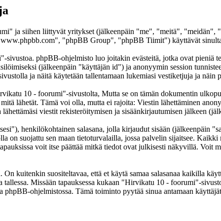
ja
umi" ja siihen liittyvät yritykset (jälkeenpäin "me", "meitä", "meidän",
www.phpbb.com", "phpBB Group", "phpBB Tiimit") käyttävät sinulta ker
"-sivustoa. phpBB-ohjelmisto luo joitakin evästeitä, jotka ovat pieniä te
yksilöimiseksi (jälkeenpäin "käyttäjän id") ja anonyymin session tunnist
sivustolla ja näitä käytetään tallentamaan lukemiasi vestiketjuja ja näi
atu 10 - foorumi"-sivustolta, Mutta se on tämän dokumentin ulkopuolell
 mitä lähetät. Tämä voi olla, mutta ei rajoita: Viestin lähettäminen ano
lähettämäsi viestit rekisteröitymisen ja sisäänkirjautumisen jälkeen (jäl
sesi"), henkilökohtainen salasana, jolla kirjaudut sisään (jälkeenpäin "
lla on suojattu sen maan tietoturvalailla, jossa palvelin sijaitsee. Kaikk
uksissa voit itse päättää mitkä tiedot ovat julkisesti näkyvillä. Voit my
On kuitenkin suositeltavaa, että et käytä samaa salasanaa kaikilla käytt
ella tallessa. Missään tapauksessa kukaan "Hirvikatu 10 - foorumi"-sivus
toa phpBB-ohjelmistossa. Tämä toiminto pyytää sinua antamaan käyttäjät