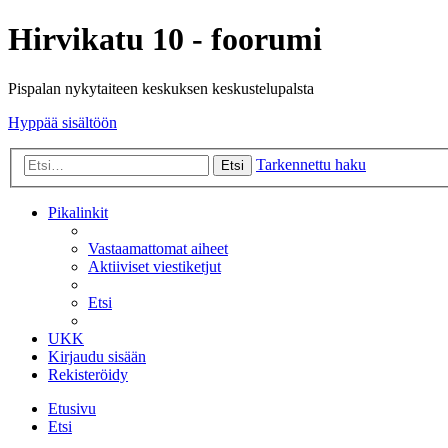
Hirvikatu 10 - foorumi
Pispalan nykytaiteen keskuksen keskustelupalsta
Hyppää sisältöön
Tarkennettu haku
Etsi
Pikalinkit
Vastaamattomat aiheet
Aktiiviset viestiketjut
Etsi
UKK
Kirjaudu sisään
Rekisteröidy
Etusivu
Etsi