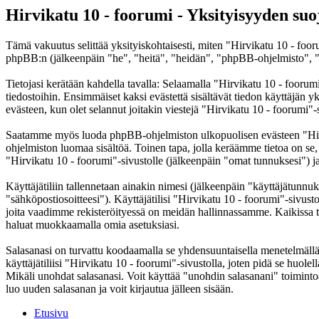
Hirvikatu 10 - foorumi - Yksityisyyden suo
Tämä vakuutus selittää yksityiskohtaisesti, miten "Hirvikatu 10 - foor
phpBB:n (jälkeenpäin "he", "heitä", "heidän", "phpBB-ohjelmisto", "
Tietojasi kerätään kahdella tavalla: Selaamalla "Hirvikatu 10 - foorumi
tiedostoihin. Ensimmäiset kaksi evästettä sisältävät tiedon käyttäjän 
evästeen, kun olet selannut joitakin viestejä "Hirvikatu 10 - foorumi"-
Saatamme myös luoda phpBB-ohjelmiston ulkopuolisen evästeen "Hirvik
ohjelmiston luomaa sisältöä. Toinen tapa, jolla keräämme tietoa on se,
"Hirvikatu 10 - foorumi"-sivustolle (jälkeenpäin "omat tunnuksesi") ja 
Käyttäjätiliin tallennetaan ainakin nimesi (jälkeenpäin "käyttäjätunnuk
"sähköpostiosoitteesi"). Käyttäjätilisi "Hirvikatu 10 - foorumi"-sivusto
joita vaadimme rekisteröityessä on meidän hallinnassamme. Kaikissa tapa
haluat muokkaamalla omia asetuksiasi.
Salasanasi on turvattu koodaamalla se yhdensuuntaisella menetelmällä. 
käyttäjätiliisi "Hirvikatu 10 - foorumi"-sivustolla, joten pidä se huol
Mikäli unohdat salasanasi. Voit käyttää "unohdin salasanani" toimin
luo uuden salasanan ja voit kirjautua jälleen sisään.
Etusivu