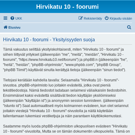
Hirvikatu 10 - foorumi
UKK
Rekisteröidy
Kirjaudu sisään
E
Etusivu
t
Hirvikatu 10 - foorumi - Yksityisyyden suoja
s
i
Tämä vakuutus selittää yksityiskohtaisesti, miten "Hirvikatu 10 - foorumi" ja
siihen liittyvät yritykset (jälkeenpäin "me", "meitä", "meidän", "Hirvikatu 10 -
foorumi", "https://www.hirvikatu10.net/foorumi") ja phpBB:n (jälkeenpäin "he",
"heitä", "heidän", "phpBB-ohjelmisto", "www.phpbb.com", "phpBB Group",
"phpBB Tiimit") käyttävät sinulta kerättyjä tietoja (jälkeenpäin "sinun tiedot").
Tietojasi kerätään kahdella tavalla: Selaamalla "Hirvikatu 10 - foorumi"-
sivustoa. phpBB-ohjelmisto luo joitakin evästeitä, jotka ovat pieniä
tekstitiedostoja. Nämä tiedostot ladataan selaimesi väliaikaisiin tiedostoihin.
Ensimmäiset kaksi evästettä sisältävät tiedon käyttäjän yksilöimiseksi
(jälkeenpäin "käyttäjän id") ja anonyymin session tunnisteen. (jälkeenpäin
"istunto id") Saat automaattiseti myös kolmannen evästeen, kun olet selannut
joitakin viestejä "Hirvikatu 10 - foorumi"-sivustolla ja näitä käytetään
tallentamaan lukemiasi vestiketjuja ja näin parantaen käyttökokemustasi.
Saatamme myös luoda phpBB-ohjelmiston ulkopuolisen evästeen "Hirvikatu
10 - foorumi"-sivustolta, Mutta se on tämän dokumentin ulkopuolella. Tämä on