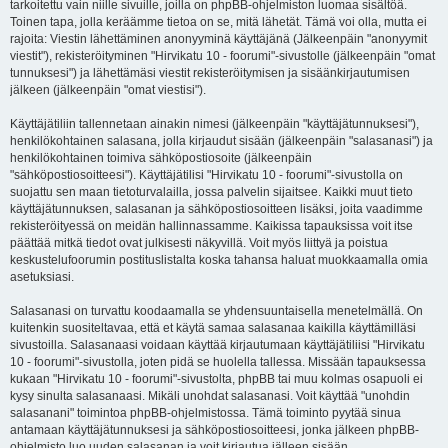
tarkoitettu vain niille sivuille, joilla on phpBB-ohjelmiston luomaa sisältöä.
Toinen tapa, jolla keräämme tietoa on se, mitä lähetät. Tämä voi olla, mutta ei
rajoita: Viestin lähettäminen anonyyminä käyttäjänä (Jälkeenpäin "anonyymit
viestit"), rekisteröityminen "Hirvikatu 10 - foorumi"-sivustolle (jälkeenpäin "omat
tunnuksesi") ja lähettämäsi viestit rekisteröitymisen ja sisäänkirjautumisen
jälkeen (jälkeenpäin "omat viestisi").
Käyttäjätiliin tallennetaan ainakin nimesi (jälkeenpäin "käyttäjätunnuksesi"),
henkilökohtainen salasana, jolla kirjaudut sisään (jälkeenpäin "salasanasi") ja
henkilökohtainen toimiva sähköpostiosoite (jälkeenpäin
"sähköpostiosoitteesi"). Käyttäjätilisi "Hirvikatu 10 - foorumi"-sivustolla on
suojattu sen maan tietoturvalailla, jossa palvelin sijaitsee. Kaikki muut tieto
käyttäjätunnuksen, salasanan ja sähköpostiosoitteen lisäksi, joita vaadimme
rekisteröityessä on meidän hallinnassamme. Kaikissa tapauksissa voit itse
päättää mitkä tiedot ovat julkisesti näkyvillä. Voit myös liittyä ja poistua
keskustelufoorumin postituslistalta koska tahansa haluat muokkaamalla omia
asetuksiasi.
Salasanasi on turvattu koodaamalla se yhdensuuntaisella menetelmällä. On
kuitenkin suositeltavaa, että et käytä samaa salasanaa kaikilla käyttämilläsi
sivustoilla. Salasanaasi voidaan käyttää kirjautumaan käyttäjätiliisi "Hirvikatu
10 - foorumi"-sivustolla, joten pidä se huolella tallessa. Missään tapauksessa
kukaan "Hirvikatu 10 - foorumi"-sivustolta, phpBB tai muu kolmas osapuoli ei
kysy sinulta salasanaasi. Mikäli unohdat salasanasi. Voit käyttää "unohdin
salasanani" toimintoa phpBB-ohjelmistossa. Tämä toiminto pyytää sinua
antamaan käyttäjätunnuksesi ja sähköpostiosoitteesi, jonka jälkeen phpBB-
ohjelmisto luo uuden salasanan ja voit kirjautua jälleen sisään.