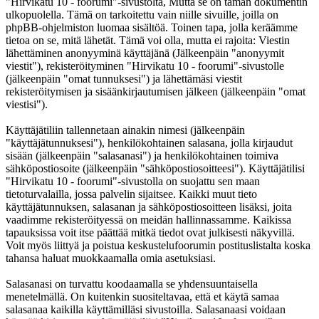
"Hirvikatu 10 - foorumi"-sivustolta, Mutta se on tämän dokumentin
ulkopuolella. Tämä on tarkoitettu vain niille sivuille, joilla on
phpBB-ohjelmiston luomaa sisältöä. Toinen tapa, jolla keräämme
tietoa on se, mitä lähetät. Tämä voi olla, mutta ei rajoita: Viestin
lähettäminen anonyyminä käyttäjänä (Jälkeenpäin "anonyymit
viestit"), rekisteröityminen "Hirvikatu 10 - foorumi"-sivustolle
(jälkeenpäin "omat tunnuksesi") ja lähettämäsi viestit
rekisteröitymisen ja sisäänkirjautumisen jälkeen (jälkeenpäin "omat
viestisi").
Käyttäjätiliin tallennetaan ainakin nimesi (jälkeenpäin
"käyttäjätunnuksesi"), henkilökohtainen salasana, jolla kirjaudut
sisään (jälkeenpäin "salasanasi") ja henkilökohtainen toimiva
sähköpostiosoite (jälkeenpäin "sähköpostiosoitteesi"). Käyttäjätilisi
"Hirvikatu 10 - foorumi"-sivustolla on suojattu sen maan
tietoturvalailla, jossa palvelin sijaitsee. Kaikki muut tieto
käyttäjätunnuksen, salasanan ja sähköpostiosoitteen lisäksi, joita
vaadimme rekisteröityessä on meidän hallinnassamme. Kaikissa
tapauksissa voit itse päättää mitkä tiedot ovat julkisesti näkyvillä.
Voit myös liittyä ja poistua keskustelufoorumin postituslistalta koska
tahansa haluat muokkaamalla omia asetuksiasi.
Salasanasi on turvattu koodaamalla se yhdensuuntaisella
menetelmällä. On kuitenkin suositeltavaa, että et käytä samaa
salasanaa kaikilla käyttämilläsi sivustoilla. Salasanaasi voidaan