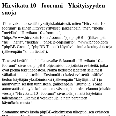
Hirvikatu 10 - foorumi - Yksityisyyden
suoja
Tämä vakuutus selittää yksityiskohtaisesti, miten "Hirvikatu 10 -
foorumi" ja siihen liittyvät yritykset (jälkeenpäin "me", "meitä",
"meidän", "Hirvikatu 10 - foorumi",
"https://www.hirvikatu10.net/foorumi") ja phpBB:n (jälkeenpäin
"he", "heitä", "heidän", "phpBB-ohjelmisto", "www.phpbb.com",
"phpBB Group", "phpBB Tiimit") käyttävät sinulta kerättyjä tietoja
(jälkeenpäin "sinun tiedot").
Tietojasi kerätään kahdella tavalla: Selaamalla "Hirvikatu 10 -
foorumi"-sivustoa. phpBB-ohjelmisto luo joitakin evästeitä, jotka
ovat pieniä tekstitiedostoja. Nämä tiedostot ladataan selaimesi
väliaikaisiin tiedostoihin. Ensimmäiset kaksi evästettä sisältävät
tiedon käyttäjän yksilöimiseksi (jälkeenpäin "käyttäjän id") ja
anonyymin session tunnisteen. (jälkeenpäin "istunto id") Saat
automaattiseti myös kolmannen evästeen, kun olet selannut joitakin
viestejä "Hirvikatu 10 - foorumi"-sivustolla ja näitä käytetään
tallentamaan lukemiasi vestiketjuja ja näin parantaen
käyttökokemustasi.
Saatamme myös luoda phpBB-ohjelmiston ulkopuolisen evästeen