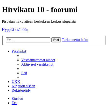
Hirvikatu 10 - foorumi
Pispalan nykytaiteen keskuksen keskustelupalsta
Hyppää sisältöön
Tarkennettu haku
Etsi
Pikalinkit
Vastaamattomat aiheet
Aktiiviset viestiketjut
Etsi
UKK
Kirjaudu sisään
Rekisteröidy
Etusivu
Etsi