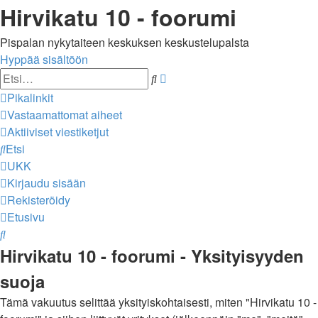
Hirvikatu 10 - foorumi
Pispalan nykytaiteen keskuksen keskustelupalsta
Hyppää sisältöön
Tarkennettu
Etsi
haku
Pikalinkit
Vastaamattomat aiheet
Aktiiviset viestiketjut
Etsi
UKK
Kirjaudu sisään
Rekisteröidy
Etusivu
Etsi
Hirvikatu 10 - foorumi - Yksityisyyden
suoja
Tämä vakuutus selittää yksityiskohtaisesti, miten "Hirvikatu 10 -