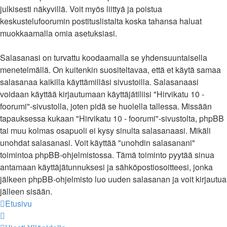
julkisesti näkyvillä. Voit myös liittyä ja poistua
keskustelufoorumin postituslistalta koska tahansa haluat
muokkaamalla omia asetuksiasi.
Salasanasi on turvattu koodaamalla se yhdensuuntaisella
menetelmällä. On kuitenkin suositeltavaa, että et käytä samaa
salasanaa kaikilla käyttämilläsi sivustoilla. Salasanaasi
voidaan käyttää kirjautumaan käyttäjätiliisi "Hirvikatu 10 -
foorumi"-sivustolla, joten pidä se huolella tallessa. Missään
tapauksessa kukaan "Hirvikatu 10 - foorumi"-sivustolta, phpBB
tai muu kolmas osapuoli ei kysy sinulta salasanaasi. Mikäli
unohdat salasanasi. Voit käyttää "unohdin salasanani"
toimintoa phpBB-ohjelmistossa. Tämä toiminto pyytää sinua
antamaan käyttäjätunnuksesi ja sähköpostiosoitteesi, jonka
jälkeen phpBB-ohjelmisto luo uuden salasanan ja voit kirjautua
jälleen sisään.
Etusivu