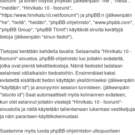
foorumi" ja siihen liittyvät yritykset (jälkeenpäin "me", "meitä",
"meidän", "Hirvikatu 10 - foorumi",
"https://www.hirvikatu10.net/foorumi") ja phpBB:n (jälkeenpäin
"he", "heitä", "heidän", "phpBB-ohjelmisto", "www.phpbb.com",
"phpBB Group", "phpBB Tiimit") käyttävät sinulta kerättyjä
tietoja (jälkeenpäin "sinun tiedot").
Tietojasi kerätään kahdella tavalla: Selaamalla "Hirvikatu 10 -
foorumi"-sivustoa. phpBB-ohjelmisto luo joitakin evästeitä,
jotka ovat pieniä tekstitiedostoja. Nämä tiedostot ladataan
selaimesi väliaikaisiin tiedostoihin. Ensimmäiset kaksi
evästettä sisältävät tiedon käyttäjän yksilöimiseksi (jälkeenpäin
"käyttäjän id") ja anonyymin session tunnisteen. (jälkeenpäin
"istunto id") Saat automaattiseti myös kolmannen evästeen,
kun olet selannut joitakin viestejä "Hirvikatu 10 - foorumi"-
sivustolla ja näitä käytetään tallentamaan lukemiasi vestiketjuja
ja näin parantaen käyttökokemustasi.
Saatamme myös luoda phpBB-ohjelmiston ulkopuolisen