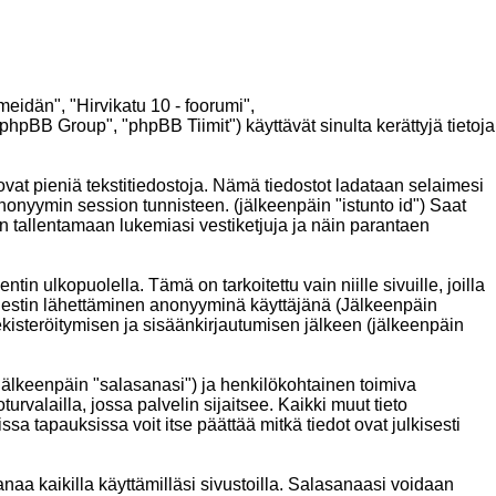
"meidän", "Hirvikatu 10 - foorumi",
hpBB Group", "phpBB Tiimit") käyttävät sinulta kerättyjä tietoja
 ovat pieniä tekstitiedostoja. Nämä tiedostot ladataan selaimesi
 anonyymin session tunnisteen. (jälkeenpäin "istunto id") Saat
än tallentamaan lukemiasi vestiketjuja ja näin parantaen
ulkopuolella. Tämä on tarkoitettu vain niille sivuille, joilla
 Viestin lähettäminen anonyyminä käyttäjänä (Jälkeenpäin
 rekisteröitymisen ja sisäänkirjautumisen jälkeen (jälkeenpäin
 (jälkeenpäin "salasanasi") ja henkilökohtainen toimiva
urvalailla, jossa palvelin sijaitsee. Kaikki muut tieto
 tapauksissa voit itse päättää mitkä tiedot ovat julkisesti
aa kaikilla käyttämilläsi sivustoilla. Salasanaasi voidaan