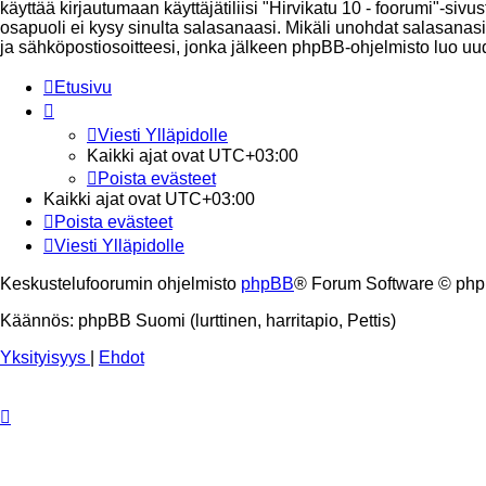
käyttää kirjautumaan käyttäjätiliisi "Hirvikatu 10 - foorumi"-si
osapuoli ei kysy sinulta salasanaasi. Mikäli unohdat salasana
ja sähköpostiosoitteesi, jonka jälkeen phpBB-ohjelmisto luo uud
Etusivu
Viesti Ylläpidolle
Kaikki ajat ovat
UTC+03:00
Poista evästeet
Kaikki ajat ovat
UTC+03:00
Poista evästeet
Viesti Ylläpidolle
Keskustelufoorumin ohjelmisto
phpBB
® Forum Software © php
Käännös: phpBB Suomi (lurttinen, harritapio, Pettis)
Yksityisyys
|
Ehdot