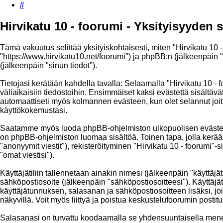
Etsi
Hirvikatu 10 - foorumi - Yksityisyyden 
Tämä vakuutus selittää yksityiskohtaisesti, miten "Hirvikatu 10 - 
"https://www.hirvikatu10.net/foorumi") ja phpBB:n (jälkeenpäin 
(jälkeenpäin "sinun tiedot").
Tietojasi kerätään kahdella tavalla: Selaamalla "Hirvikatu 10 - 
väliaikaisiin tiedostoihin. Ensimmäiset kaksi evästettä sisältävä
automaattiseti myös kolmannen evästeen, kun olet selannut joitak
käyttökokemustasi.
Saatamme myös luoda phpBB-ohjelmiston ulkopuolisen evästeen "Hi
on phpBB-ohjelmiston luomaa sisältöä. Toinen tapa, jolla kerääm
"anonyymit viestit"), rekisteröityminen "Hirvikatu 10 - foorumi"-
"omat viestisi").
Käyttäjätiliin tallennetaan ainakin nimesi (jälkeenpäin "käyttäj
sähköpostiosoite (jälkeenpäin "sähköpostiosoitteesi"). Käyttäjätil
käyttäjätunnuksen, salasanan ja sähköpostiosoitteen lisäksi, jo
näkyvillä. Voit myös liittyä ja poistua keskustelufoorumin post
Salasanasi on turvattu koodaamalla se yhdensuuntaisella menete