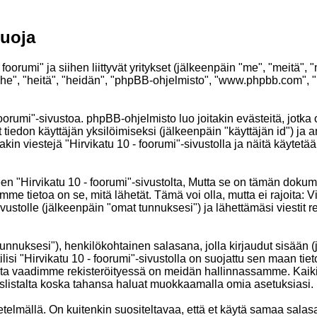
suoja
foorumi" ja siihen liittyvät yritykset (jälkeenpäin "me", "meitä", 
"he", "heitä", "heidän", "phpBB-ohjelmisto", "www.phpbb.com", "p
foorumi"-sivustoa. phpBB-ohjelmisto luo joitakin evästeitä, jotka
t tiedon käyttäjän yksilöimiseksi (jälkeenpäin "käyttäjän id") ja
in viestejä "Hirvikatu 10 - foorumi"-sivustolla ja näitä käytetä
rvikatu 10 - foorumi"-sivustolta, Mutta se on tämän dokumentin 
me tietoa on se, mitä lähetät. Tämä voi olla, mutta ei rajoita:
sivustolle (jälkeenpäin "omat tunnuksesi") ja lähettämäsi viestit
ätunnuksesi"), henkilökohtainen salasana, jolla kirjaudut sisään
isi "Hirvikatu 10 - foorumi"-sivustolla on suojattu sen maan tietot
ita vaadimme rekisteröityessä on meidän hallinnassamme. Kaikissa
ituslistalta koska tahansa haluat muokkaamalla omia asetuksiasi.
lmällä. On kuitenkin suositeltavaa, että et käytä samaa salasan