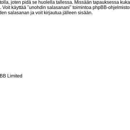
vustolla, joten pidä se huolella tallessa. Missään tapauksessa ku
si. Voit käyttää "unohdin salasanani" toimintoa phpBB-ohjelmis
en salasanan ja voit kirjautua jälleen sisään.
BB Limited