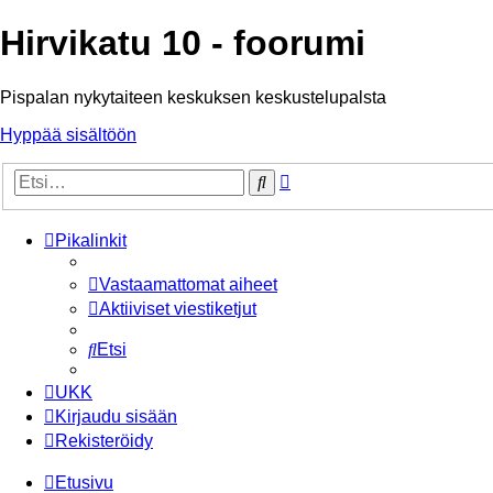
Hirvikatu 10 - foorumi
Pispalan nykytaiteen keskuksen keskustelupalsta
Hyppää sisältöön
Tarkennettu
Etsi
haku
Pikalinkit
Vastaamattomat aiheet
Aktiiviset viestiketjut
Etsi
UKK
Kirjaudu sisään
Rekisteröidy
Etusivu