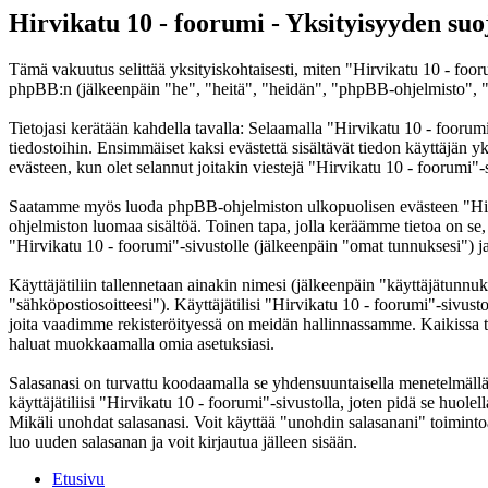
Hirvikatu 10 - foorumi - Yksityisyyden suo
Tämä vakuutus selittää yksityiskohtaisesti, miten "Hirvikatu 10 - foor
phpBB:n (jälkeenpäin "he", "heitä", "heidän", "phpBB-ohjelmisto", "
Tietojasi kerätään kahdella tavalla: Selaamalla "Hirvikatu 10 - foorumi
tiedostoihin. Ensimmäiset kaksi evästettä sisältävät tiedon käyttäjän 
evästeen, kun olet selannut joitakin viestejä "Hirvikatu 10 - foorumi"-
Saatamme myös luoda phpBB-ohjelmiston ulkopuolisen evästeen "Hirvik
ohjelmiston luomaa sisältöä. Toinen tapa, jolla keräämme tietoa on se,
"Hirvikatu 10 - foorumi"-sivustolle (jälkeenpäin "omat tunnuksesi") ja 
Käyttäjätiliin tallennetaan ainakin nimesi (jälkeenpäin "käyttäjätunnuk
"sähköpostiosoitteesi"). Käyttäjätilisi "Hirvikatu 10 - foorumi"-sivusto
joita vaadimme rekisteröityessä on meidän hallinnassamme. Kaikissa tapa
haluat muokkaamalla omia asetuksiasi.
Salasanasi on turvattu koodaamalla se yhdensuuntaisella menetelmällä. 
käyttäjätiliisi "Hirvikatu 10 - foorumi"-sivustolla, joten pidä se huol
Mikäli unohdat salasanasi. Voit käyttää "unohdin salasanani" toimin
luo uuden salasanan ja voit kirjautua jälleen sisään.
Etusivu