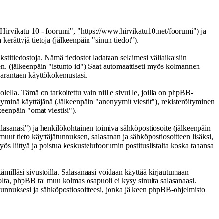
 "Hirvikatu 10 - foorumi", "https://www.hirvikatu10.net/foorumi") ja
ättyjä tietoja (jälkeenpäin "sinun tiedot").
kstitiedostoja. Nämä tiedostot ladataan selaimesi väliaikaisiin
een. (jälkeenpäin "istunto id") Saat automaattiseti myös kolmannen
n parantaen käyttökokemustasi.
a. Tämä on tarkoitettu vain niille sivuille, joilla on phpBB-
nyyminä käyttäjänä (Jälkeenpäin "anonyymit viestit"), rekisteröityminen
keenpäin "omat viestisi").
salasanasi") ja henkilökohtainen toimiva sähköpostiosoite (jälkeenpäin
i muut tieto käyttäjätunnuksen, salasanan ja sähköpostiosoitteen lisäksi,
ös liittyä ja poistua keskustelufoorumin postituslistalta koska tahansa
ämilläsi sivustoilla. Salasanaasi voidaan käyttää kirjautumaan
tolta, phpBB tai muu kolmas osapuoli ei kysy sinulta salasanaasi.
unnuksesi ja sähköpostiosoitteesi, jonka jälkeen phpBB-ohjelmisto