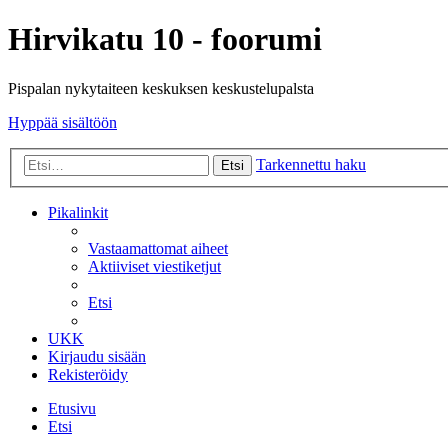
Hirvikatu 10 - foorumi
Pispalan nykytaiteen keskuksen keskustelupalsta
Hyppää sisältöön
Tarkennettu haku
Etsi
Pikalinkit
Vastaamattomat aiheet
Aktiiviset viestiketjut
Etsi
UKK
Kirjaudu sisään
Rekisteröidy
Etusivu
Etsi