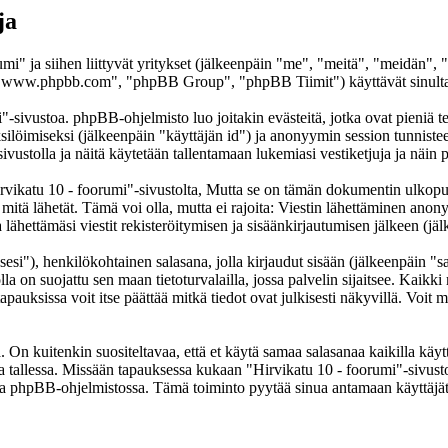
ja
umi" ja siihen liittyvät yritykset (jälkeenpäin "me", "meitä", "meidän",
www.phpbb.com", "phpBB Group", "phpBB Tiimit") käyttävät sinulta ker
"-sivustoa. phpBB-ohjelmisto luo joitakin evästeitä, jotka ovat pieniä te
yksilöimiseksi (jälkeenpäin "käyttäjän id") ja anonyymin session tunnist
sivustolla ja näitä käytetään tallentamaan lukemiasi vestiketjuja ja näi
atu 10 - foorumi"-sivustolta, Mutta se on tämän dokumentin ulkopuolell
 mitä lähetät. Tämä voi olla, mutta ei rajoita: Viestin lähettäminen ano
lähettämäsi viestit rekisteröitymisen ja sisäänkirjautumisen jälkeen (jäl
sesi"), henkilökohtainen salasana, jolla kirjaudut sisään (jälkeenpäin "
lla on suojattu sen maan tietoturvalailla, jossa palvelin sijaitsee. Kaikk
uksissa voit itse päättää mitkä tiedot ovat julkisesti näkyvillä. Voit my
On kuitenkin suositeltavaa, että et käytä samaa salasanaa kaikilla käytt
ella tallessa. Missään tapauksessa kukaan "Hirvikatu 10 - foorumi"-sivus
toa phpBB-ohjelmistossa. Tämä toiminto pyytää sinua antamaan käyttäjät