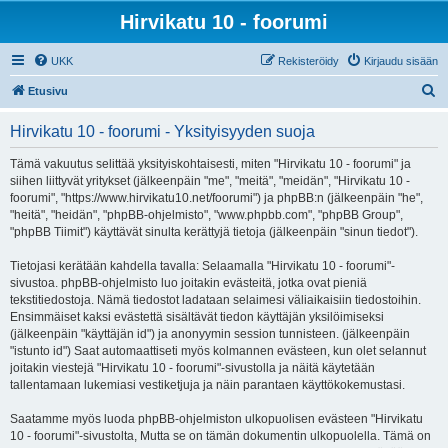
Hirvikatu 10 - foorumi
UKK
Rekisteröidy
Kirjaudu sisään
E
Etusivu
t
Hirvikatu 10 - foorumi - Yksityisyyden suoja
s
i
Tämä vakuutus selittää yksityiskohtaisesti, miten "Hirvikatu 10 - foorumi" ja
siihen liittyvät yritykset (jälkeenpäin "me", "meitä", "meidän", "Hirvikatu 10 -
foorumi", "https://www.hirvikatu10.net/foorumi") ja phpBB:n (jälkeenpäin "he",
"heitä", "heidän", "phpBB-ohjelmisto", "www.phpbb.com", "phpBB Group",
"phpBB Tiimit") käyttävät sinulta kerättyjä tietoja (jälkeenpäin "sinun tiedot").
Tietojasi kerätään kahdella tavalla: Selaamalla "Hirvikatu 10 - foorumi"-
sivustoa. phpBB-ohjelmisto luo joitakin evästeitä, jotka ovat pieniä
tekstitiedostoja. Nämä tiedostot ladataan selaimesi väliaikaisiin tiedostoihin.
Ensimmäiset kaksi evästettä sisältävät tiedon käyttäjän yksilöimiseksi
(jälkeenpäin "käyttäjän id") ja anonyymin session tunnisteen. (jälkeenpäin
"istunto id") Saat automaattiseti myös kolmannen evästeen, kun olet selannut
joitakin viestejä "Hirvikatu 10 - foorumi"-sivustolla ja näitä käytetään
tallentamaan lukemiasi vestiketjuja ja näin parantaen käyttökokemustasi.
Saatamme myös luoda phpBB-ohjelmiston ulkopuolisen evästeen "Hirvikatu
10 - foorumi"-sivustolta, Mutta se on tämän dokumentin ulkopuolella. Tämä on