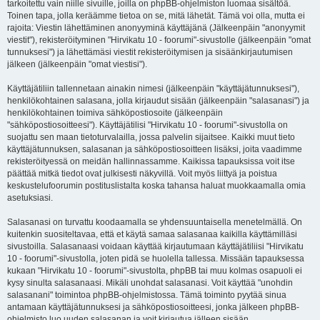
tarkoitettu vain niille sivuille, joilla on phpBB-ohjelmiston luomaa sisältöä.
Toinen tapa, jolla keräämme tietoa on se, mitä lähetät. Tämä voi olla, mutta ei
rajoita: Viestin lähettäminen anonyyminä käyttäjänä (Jälkeenpäin "anonyymit
viestit"), rekisteröityminen "Hirvikatu 10 - foorumi"-sivustolle (jälkeenpäin "omat
tunnuksesi") ja lähettämäsi viestit rekisteröitymisen ja sisäänkirjautumisen
jälkeen (jälkeenpäin "omat viestisi").
Käyttäjätiliin tallennetaan ainakin nimesi (jälkeenpäin "käyttäjätunnuksesi"),
henkilökohtainen salasana, jolla kirjaudut sisään (jälkeenpäin "salasanasi") ja
henkilökohtainen toimiva sähköpostiosoite (jälkeenpäin
"sähköpostiosoitteesi"). Käyttäjätilisi "Hirvikatu 10 - foorumi"-sivustolla on
suojattu sen maan tietoturvalailla, jossa palvelin sijaitsee. Kaikki muut tieto
käyttäjätunnuksen, salasanan ja sähköpostiosoitteen lisäksi, joita vaadimme
rekisteröityessä on meidän hallinnassamme. Kaikissa tapauksissa voit itse
päättää mitkä tiedot ovat julkisesti näkyvillä. Voit myös liittyä ja poistua
keskustelufoorumin postituslistalta koska tahansa haluat muokkaamalla omia
asetuksiasi.
Salasanasi on turvattu koodaamalla se yhdensuuntaisella menetelmällä. On
kuitenkin suositeltavaa, että et käytä samaa salasanaa kaikilla käyttämilläsi
sivustoilla. Salasanaasi voidaan käyttää kirjautumaan käyttäjätiliisi "Hirvikatu
10 - foorumi"-sivustolla, joten pidä se huolella tallessa. Missään tapauksessa
kukaan "Hirvikatu 10 - foorumi"-sivustolta, phpBB tai muu kolmas osapuoli ei
kysy sinulta salasanaasi. Mikäli unohdat salasanasi. Voit käyttää "unohdin
salasanani" toimintoa phpBB-ohjelmistossa. Tämä toiminto pyytää sinua
antamaan käyttäjätunnuksesi ja sähköpostiosoitteesi, jonka jälkeen phpBB-
ohjelmisto luo uuden salasanan ja voit kirjautua jälleen sisään.