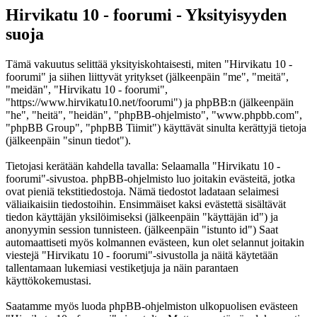
Hirvikatu 10 - foorumi - Yksityisyyden
suoja
Tämä vakuutus selittää yksityiskohtaisesti, miten "Hirvikatu 10 -
foorumi" ja siihen liittyvät yritykset (jälkeenpäin "me", "meitä",
"meidän", "Hirvikatu 10 - foorumi",
"https://www.hirvikatu10.net/foorumi") ja phpBB:n (jälkeenpäin
"he", "heitä", "heidän", "phpBB-ohjelmisto", "www.phpbb.com",
"phpBB Group", "phpBB Tiimit") käyttävät sinulta kerättyjä tietoja
(jälkeenpäin "sinun tiedot").
Tietojasi kerätään kahdella tavalla: Selaamalla "Hirvikatu 10 -
foorumi"-sivustoa. phpBB-ohjelmisto luo joitakin evästeitä, jotka
ovat pieniä tekstitiedostoja. Nämä tiedostot ladataan selaimesi
väliaikaisiin tiedostoihin. Ensimmäiset kaksi evästettä sisältävät
tiedon käyttäjän yksilöimiseksi (jälkeenpäin "käyttäjän id") ja
anonyymin session tunnisteen. (jälkeenpäin "istunto id") Saat
automaattiseti myös kolmannen evästeen, kun olet selannut joitakin
viestejä "Hirvikatu 10 - foorumi"-sivustolla ja näitä käytetään
tallentamaan lukemiasi vestiketjuja ja näin parantaen
käyttökokemustasi.
Saatamme myös luoda phpBB-ohjelmiston ulkopuolisen evästeen