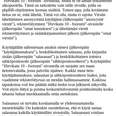
"Hirvikatu 10 - foorumi"-sivustolta, Mutta se on tämän dokumentin
ulkopuolella. Tämä on tarkoitettu vain niille sivuille, joilla on
phpBB-ohjelmiston luomaa sisältöä. Toinen tapa, jolla keräämme
tietoa on se, mitä lähetät. Tämä voi olla, mutta ei rajoita: Viestin
lähettäminen anonyyminä käyttäjänä (Jälkeenpäin "anonyymit
viestit"), rekisteröityminen "Hirvikatu 10 - foorumi"-sivustolle
(jälkeenpäin "omat tunnuksesi") ja lähettämäsi viestit
rekisteröitymisen ja sisäänkirjautumisen jälkeen (jälkeenpäin "omat
viestisi").
Käyttäjätiliin tallennetaan ainakin nimesi (jälkeenpäin
"käyttäjätunnuksesi"), henkilökohtainen salasana, jolla kirjaudut
sisään (jälkeenpäin "salasanasi") ja henkilökohtainen toimiva
sähköpostiosoite (jälkeenpäin "sähköpostiosoitteesi"). Käyttäjätilisi
"Hirvikatu 10 - foorumi"-sivustolla on suojattu sen maan
tietoturvalailla, jossa palvelin sijaitsee. Kaikki muut tieto
käyttäjätunnuksen, salasanan ja sähköpostiosoitteen lisäksi, joita
vaadimme rekisteröityessä on meidän hallinnassamme. Kaikissa
tapauksissa voit itse päättää mitkä tiedot ovat julkisesti näkyvillä.
Voit myös liittyä ja poistua keskustelufoorumin postituslistalta koska
tahansa haluat muokkaamalla omia asetuksiasi.
Salasanasi on turvattu koodaamalla se yhdensuuntaisella
menetelmällä. On kuitenkin suositeltavaa, että et käytä samaa
salasanaa kaikilla käyttämilläsi sivustoilla. Salasanaasi voidaan