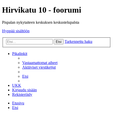
Hirvikatu 10 - foorumi
Pispalan nykytaiteen keskuksen keskustelupalsta
Hyppää sisältöön
Tarkennettu haku
Etsi
Pikalinkit
Vastaamattomat aiheet
Aktiiviset viestiketjut
Etsi
UKK
Kirjaudu sisään
Rekisteröidy
Etusivu
Etsi