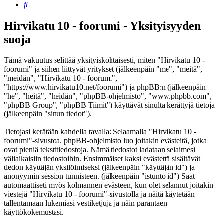
Etsi
Hirvikatu 10 - foorumi - Yksityisyyden
suoja
Tämä vakuutus selittää yksityiskohtaisesti, miten "Hirvikatu 10 -
foorumi" ja siihen liittyvät yritykset (jälkeenpäin "me", "meitä",
"meidän", "Hirvikatu 10 - foorumi",
"https://www.hirvikatu10.net/foorumi") ja phpBB:n (jälkeenpäin
"he", "heitä", "heidän", "phpBB-ohjelmisto", "www.phpbb.com",
"phpBB Group", "phpBB Tiimit") käyttävät sinulta kerättyjä tietoja
(jälkeenpäin "sinun tiedot").
Tietojasi kerätään kahdella tavalla: Selaamalla "Hirvikatu 10 -
foorumi"-sivustoa. phpBB-ohjelmisto luo joitakin evästeitä, jotka
ovat pieniä tekstitiedostoja. Nämä tiedostot ladataan selaimesi
väliaikaisiin tiedostoihin. Ensimmäiset kaksi evästettä sisältävät
tiedon käyttäjän yksilöimiseksi (jälkeenpäin "käyttäjän id") ja
anonyymin session tunnisteen. (jälkeenpäin "istunto id") Saat
automaattiseti myös kolmannen evästeen, kun olet selannut joitakin
viestejä "Hirvikatu 10 - foorumi"-sivustolla ja näitä käytetään
tallentamaan lukemiasi vestiketjuja ja näin parantaen
käyttökokemustasi.