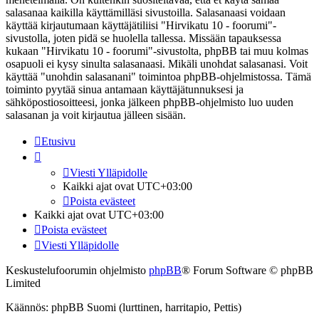
salasanaa kaikilla käyttämilläsi sivustoilla. Salasanaasi voidaan
käyttää kirjautumaan käyttäjätiliisi "Hirvikatu 10 - foorumi"-
sivustolla, joten pidä se huolella tallessa. Missään tapauksessa
kukaan "Hirvikatu 10 - foorumi"-sivustolta, phpBB tai muu kolmas
osapuoli ei kysy sinulta salasanaasi. Mikäli unohdat salasanasi. Voit
käyttää "unohdin salasanani" toimintoa phpBB-ohjelmistossa. Tämä
toiminto pyytää sinua antamaan käyttäjätunnuksesi ja
sähköpostiosoitteesi, jonka jälkeen phpBB-ohjelmisto luo uuden
salasanan ja voit kirjautua jälleen sisään.
Etusivu
Viesti Ylläpidolle
Kaikki ajat ovat
UTC+03:00
Poista evästeet
Kaikki ajat ovat
UTC+03:00
Poista evästeet
Viesti Ylläpidolle
Keskustelufoorumin ohjelmisto
phpBB
® Forum Software © phpBB
Limited
Käännös: phpBB Suomi (lurttinen, harritapio, Pettis)