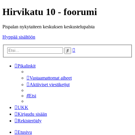
Hirvikatu 10 - foorumi
Pispalan nykytaiteen keskuksen keskustelupalsta
Hyppää sisältöön
Tarkennettu
Etsi
haku
Pikalinkit
Vastaamattomat aiheet
Aktiiviset viestiketjut
Etsi
UKK
Kirjaudu sisään
Rekisteröidy
Etusivu