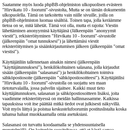
Saatamme myös luoda phpBB-ohjelmiston ulkopuolisen evästeen
"Hirvikatu 10 - foorumi"-sivustolta, Mutta se on tämän dokumentin
ulkopuolella. Tämä on tarkoitettu vain niille sivuille, joilla on
phpBB-ohjelmiston luomaa sisältöä. Toinen tapa, jolla keräämme
tietoa on se, mitä lähetät. Tämä voi olla, mutta ei rajoita: Viestin
lähettäminen anonyyminä käyttäjänä (Jälkeenpäin "anonyymit
viestit"), rekisteröityminen "Hirvikatu 10 - foorumi"-sivustolle
(jälkeenpäin "omat tunnuksesi") ja lähettämäsi viestit
rekisteröitymisen ja sisäänkirjautumisen jälkeen (jälkeenpäin "omat
viestisi").
Käyttäjätiliin tallennetaan ainakin nimesi (jälkeenpäin
"käyttäjätunnuksesi"), henkilökohtainen salasana, jolla kirjaudut
sisään (jälkeenpäin "salasanasi") ja henkilökohtainen toimiva
sähköpostiosoite (jälkeenpäin "sähköpostiosoitteesi"). Käyttäjätilisi
"Hirvikatu 10 - foorumi"-sivustolla on suojattu sen maan
tietoturvalailla, jossa palvelin sijaitsee. Kaikki muut tieto
käyttäjätunnuksen, salasanan ja sähköpostiosoitteen lisäksi, joita
vaadimme rekisteröityessä on meidän hallinnassamme. Kaikissa
tapauksissa voit itse päättää mitkä tiedot ovat julkisesti näkyvillä.
Voit myös liittyä ja poistua keskustelufoorumin postituslistalta koska
tahansa haluat muokkaamalla omia asetuksiasi.
Salasanasi on turvattu koodaamalla se yhdensuuntaisella
menetelmällä. On kuitenkin suositeltavaa, että et käytä samaa