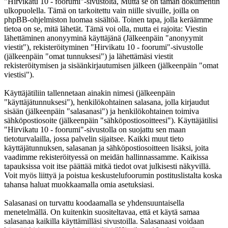
"Hirvikatu 10 - foorumi"-sivustolta, Mutta se on tämän dokumentin
ulkopuolella. Tämä on tarkoitettu vain niille sivuille, joilla on
phpBB-ohjelmiston luomaa sisältöä. Toinen tapa, jolla keräämme
tietoa on se, mitä lähetät. Tämä voi olla, mutta ei rajoita: Viestin
lähettäminen anonyyminä käyttäjänä (Jälkeenpäin "anonyymit
viestit"), rekisteröityminen "Hirvikatu 10 - foorumi"-sivustolle
(jälkeenpäin "omat tunnuksesi") ja lähettämäsi viestit
rekisteröitymisen ja sisäänkirjautumisen jälkeen (jälkeenpäin "omat
viestisi").
Käyttäjätiliin tallennetaan ainakin nimesi (jälkeenpäin
"käyttäjätunnuksesi"), henkilökohtainen salasana, jolla kirjaudut
sisään (jälkeenpäin "salasanasi") ja henkilökohtainen toimiva
sähköpostiosoite (jälkeenpäin "sähköpostiosoitteesi"). Käyttäjätilisi
"Hirvikatu 10 - foorumi"-sivustolla on suojattu sen maan
tietoturvalailla, jossa palvelin sijaitsee. Kaikki muut tieto
käyttäjätunnuksen, salasanan ja sähköpostiosoitteen lisäksi, joita
vaadimme rekisteröityessä on meidän hallinnassamme. Kaikissa
tapauksissa voit itse päättää mitkä tiedot ovat julkisesti näkyvillä.
Voit myös liittyä ja poistua keskustelufoorumin postituslistalta koska
tahansa haluat muokkaamalla omia asetuksiasi.
Salasanasi on turvattu koodaamalla se yhdensuuntaisella
menetelmällä. On kuitenkin suositeltavaa, että et käytä samaa
salasanaa kaikilla käyttämilläsi sivustoilla. Salasanaasi voidaan