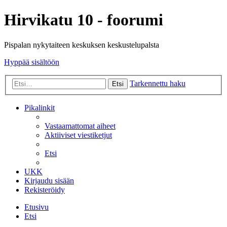
Hirvikatu 10 - foorumi
Pispalan nykytaiteen keskuksen keskustelupalsta
Hyppää sisältöön
Tarkennettu haku
Etsi
Pikalinkit
Vastaamattomat aiheet
Aktiiviset viestiketjut
Etsi
UKK
Kirjaudu sisään
Rekisteröidy
Etusivu
Etsi