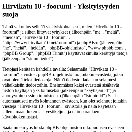
Hirvikatu 10 - foorumi - Yksityisyyden
suoja
Tämä vakuutus selittää yksityiskohtaisesti, miten "Hirvikatu 10 -
foorumi" ja siihen liittyvät yritykset (jälkeenpäin "me", "meitä",
"meidän", "Hirvikatu 10 - foorumi",
"https://www.hirvikatu10.net/foorumi") ja phpBB:n (jälkeenpäin
"he", "heitä", "heidän", "phpBB-ohjelmisto", "www.phpbb.com",
"phpBB Group", "phpBB Tiimit") käyttävät sinulta kerättyjä tietoja
(jälkeenpäin "sinun tiedot").
Tietojasi kerätään kahdella tavalla: Selaamalla "Hirvikatu 10 -
foorumi"-sivustoa. phpBB-ohjelmisto luo joitakin evästeitä, jotka
ovat pieniä tekstitiedostoja. Nämä tiedostot ladataan selaimesi
väliaikaisiin tiedostoihin. Ensimmäiset kaksi evästettä sisältävät
tiedon käyttäjän yksilöimiseksi (jälkeenpäin "käyttäjän id") ja
anonyymin session tunnisteen. (jälkeenpäin "istunto id") Saat
automaattiseti myös kolmannen evästeen, kun olet selannut joitakin
viestejä "Hirvikatu 10 - foorumi"-sivustolla ja näitä käytetään
tallentamaan lukemiasi vestiketjuja ja näin parantaen
käyttökokemustasi.
Saatamme myös luoda phpBB-ohjelmiston ulkopuolisen evästeen