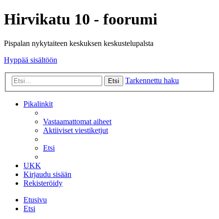
Hirvikatu 10 - foorumi
Pispalan nykytaiteen keskuksen keskustelupalsta
Hyppää sisältöön
Tarkennettu haku
Etsi
Pikalinkit
Vastaamattomat aiheet
Aktiiviset viestiketjut
Etsi
UKK
Kirjaudu sisään
Rekisteröidy
Etusivu
Etsi