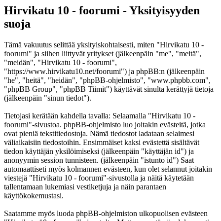
Hirvikatu 10 - foorumi - Yksityisyyden
suoja
Tämä vakuutus selittää yksityiskohtaisesti, miten "Hirvikatu 10 -
foorumi" ja siihen liittyvät yritykset (jälkeenpäin "me", "meitä",
"meidän", "Hirvikatu 10 - foorumi",
"https://www.hirvikatu10.net/foorumi") ja phpBB:n (jälkeenpäin
"he", "heitä", "heidän", "phpBB-ohjelmisto", "www.phpbb.com",
"phpBB Group", "phpBB Tiimit") käyttävät sinulta kerättyjä tietoja
(jälkeenpäin "sinun tiedot").
Tietojasi kerätään kahdella tavalla: Selaamalla "Hirvikatu 10 -
foorumi"-sivustoa. phpBB-ohjelmisto luo joitakin evästeitä, jotka
ovat pieniä tekstitiedostoja. Nämä tiedostot ladataan selaimesi
väliaikaisiin tiedostoihin. Ensimmäiset kaksi evästettä sisältävät
tiedon käyttäjän yksilöimiseksi (jälkeenpäin "käyttäjän id") ja
anonyymin session tunnisteen. (jälkeenpäin "istunto id") Saat
automaattiseti myös kolmannen evästeen, kun olet selannut joitakin
viestejä "Hirvikatu 10 - foorumi"-sivustolla ja näitä käytetään
tallentamaan lukemiasi vestiketjuja ja näin parantaen
käyttökokemustasi.
Saatamme myös luoda phpBB-ohjelmiston ulkopuolisen evästeen