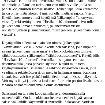
"Hirvikatu 10 - foorumi"-sivustolta, Mutta se on tämän dokumentin
ulkopuolella. Tämä on tarkoitettu vain niille sivuille, joilla on
phpBB-ohjelmiston luomaa sisältöä. Toinen tapa, jolla keräämme
tietoa on se, mitä lähetät. Tämä voi olla, mutta ei rajoita: Viestin
lähettäminen anonyyminä käyttäjänä (Jälkeenpäin "anonyymit
viestit"), rekisteröityminen "Hirvikatu 10 - foorumi"-sivustolle
(jälkeenpäin "omat tunnuksesi") ja lähettämäsi viestit
rekisteröitymisen ja sisäänkirjautumisen jälkeen (jälkeenpäin "omat
viestisi").
Käyttäjätiliin tallennetaan ainakin nimesi (jälkeenpäin
"käyttäjätunnuksesi"), henkilökohtainen salasana, jolla kirjaudut
sisään (jälkeenpäin "salasanasi") ja henkilökohtainen toimiva
sähköpostiosoite (jälkeenpäin "sähköpostiosoitteesi"). Käyttäjätilisi
"Hirvikatu 10 - foorumi"-sivustolla on suojattu sen maan
tietoturvalailla, jossa palvelin sijaitsee. Kaikki muut tieto
käyttäjätunnuksen, salasanan ja sähköpostiosoitteen lisäksi, joita
vaadimme rekisteröityessä on meidän hallinnassamme. Kaikissa
tapauksissa voit itse päättää mitkä tiedot ovat julkisesti näkyvillä.
Voit myös liittyä ja poistua keskustelufoorumin postituslistalta koska
tahansa haluat muokkaamalla omia asetuksiasi.
Salasanasi on turvattu koodaamalla se yhdensuuntaisella
menetelmällä. On kuitenkin suositeltavaa, että et käytä samaa
salasanaa kaikilla käyttämilläsi sivustoilla. Salasanaasi voidaan