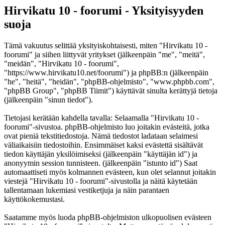
Hirvikatu 10 - foorumi - Yksityisyyden
suoja
Tämä vakuutus selittää yksityiskohtaisesti, miten "Hirvikatu 10 -
foorumi" ja siihen liittyvät yritykset (jälkeenpäin "me", "meitä",
"meidän", "Hirvikatu 10 - foorumi",
"https://www.hirvikatu10.net/foorumi") ja phpBB:n (jälkeenpäin
"he", "heitä", "heidän", "phpBB-ohjelmisto", "www.phpbb.com",
"phpBB Group", "phpBB Tiimit") käyttävät sinulta kerättyjä tietoja
(jälkeenpäin "sinun tiedot").
Tietojasi kerätään kahdella tavalla: Selaamalla "Hirvikatu 10 -
foorumi"-sivustoa. phpBB-ohjelmisto luo joitakin evästeitä, jotka
ovat pieniä tekstitiedostoja. Nämä tiedostot ladataan selaimesi
väliaikaisiin tiedostoihin. Ensimmäiset kaksi evästettä sisältävät
tiedon käyttäjän yksilöimiseksi (jälkeenpäin "käyttäjän id") ja
anonyymin session tunnisteen. (jälkeenpäin "istunto id") Saat
automaattiseti myös kolmannen evästeen, kun olet selannut joitakin
viestejä "Hirvikatu 10 - foorumi"-sivustolla ja näitä käytetään
tallentamaan lukemiasi vestiketjuja ja näin parantaen
käyttökokemustasi.
Saatamme myös luoda phpBB-ohjelmiston ulkopuolisen evästeen