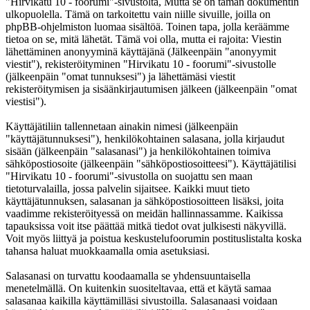
"Hirvikatu 10 - foorumi"-sivustolta, Mutta se on tämän dokumentin
ulkopuolella. Tämä on tarkoitettu vain niille sivuille, joilla on
phpBB-ohjelmiston luomaa sisältöä. Toinen tapa, jolla keräämme
tietoa on se, mitä lähetät. Tämä voi olla, mutta ei rajoita: Viestin
lähettäminen anonyyminä käyttäjänä (Jälkeenpäin "anonyymit
viestit"), rekisteröityminen "Hirvikatu 10 - foorumi"-sivustolle
(jälkeenpäin "omat tunnuksesi") ja lähettämäsi viestit
rekisteröitymisen ja sisäänkirjautumisen jälkeen (jälkeenpäin "omat
viestisi").
Käyttäjätiliin tallennetaan ainakin nimesi (jälkeenpäin
"käyttäjätunnuksesi"), henkilökohtainen salasana, jolla kirjaudut
sisään (jälkeenpäin "salasanasi") ja henkilökohtainen toimiva
sähköpostiosoite (jälkeenpäin "sähköpostiosoitteesi"). Käyttäjätilisi
"Hirvikatu 10 - foorumi"-sivustolla on suojattu sen maan
tietoturvalailla, jossa palvelin sijaitsee. Kaikki muut tieto
käyttäjätunnuksen, salasanan ja sähköpostiosoitteen lisäksi, joita
vaadimme rekisteröityessä on meidän hallinnassamme. Kaikissa
tapauksissa voit itse päättää mitkä tiedot ovat julkisesti näkyvillä.
Voit myös liittyä ja poistua keskustelufoorumin postituslistalta koska
tahansa haluat muokkaamalla omia asetuksiasi.
Salasanasi on turvattu koodaamalla se yhdensuuntaisella
menetelmällä. On kuitenkin suositeltavaa, että et käytä samaa
salasanaa kaikilla käyttämilläsi sivustoilla. Salasanaasi voidaan