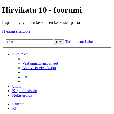
Hirvikatu 10 - foorumi
Pispalan nykytaiteen keskuksen keskustelupalsta
Hyppää sisältöön
Tarkennettu haku
Etsi
Pikalinkit
Vastaamattomat aiheet
Aktiiviset viestiketjut
Etsi
UKK
Kirjaudu sisään
Rekisteröidy
Etusivu
Etsi