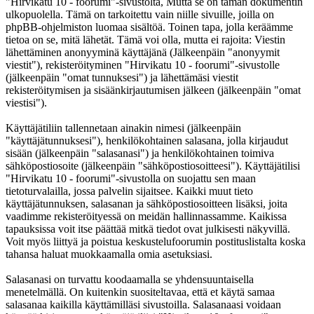
"Hirvikatu 10 - foorumi"-sivustolta, Mutta se on tämän dokumentin
ulkopuolella. Tämä on tarkoitettu vain niille sivuille, joilla on
phpBB-ohjelmiston luomaa sisältöä. Toinen tapa, jolla keräämme
tietoa on se, mitä lähetät. Tämä voi olla, mutta ei rajoita: Viestin
lähettäminen anonyyminä käyttäjänä (Jälkeenpäin "anonyymit
viestit"), rekisteröityminen "Hirvikatu 10 - foorumi"-sivustolle
(jälkeenpäin "omat tunnuksesi") ja lähettämäsi viestit
rekisteröitymisen ja sisäänkirjautumisen jälkeen (jälkeenpäin "omat
viestisi").
Käyttäjätiliin tallennetaan ainakin nimesi (jälkeenpäin
"käyttäjätunnuksesi"), henkilökohtainen salasana, jolla kirjaudut
sisään (jälkeenpäin "salasanasi") ja henkilökohtainen toimiva
sähköpostiosoite (jälkeenpäin "sähköpostiosoitteesi"). Käyttäjätilisi
"Hirvikatu 10 - foorumi"-sivustolla on suojattu sen maan
tietoturvalailla, jossa palvelin sijaitsee. Kaikki muut tieto
käyttäjätunnuksen, salasanan ja sähköpostiosoitteen lisäksi, joita
vaadimme rekisteröityessä on meidän hallinnassamme. Kaikissa
tapauksissa voit itse päättää mitkä tiedot ovat julkisesti näkyvillä.
Voit myös liittyä ja poistua keskustelufoorumin postituslistalta koska
tahansa haluat muokkaamalla omia asetuksiasi.
Salasanasi on turvattu koodaamalla se yhdensuuntaisella
menetelmällä. On kuitenkin suositeltavaa, että et käytä samaa
salasanaa kaikilla käyttämilläsi sivustoilla. Salasanaasi voidaan