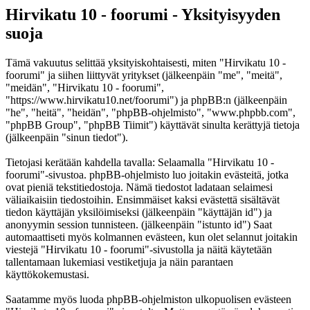
Hirvikatu 10 - foorumi - Yksityisyyden
suoja
Tämä vakuutus selittää yksityiskohtaisesti, miten "Hirvikatu 10 -
foorumi" ja siihen liittyvät yritykset (jälkeenpäin "me", "meitä",
"meidän", "Hirvikatu 10 - foorumi",
"https://www.hirvikatu10.net/foorumi") ja phpBB:n (jälkeenpäin
"he", "heitä", "heidän", "phpBB-ohjelmisto", "www.phpbb.com",
"phpBB Group", "phpBB Tiimit") käyttävät sinulta kerättyjä tietoja
(jälkeenpäin "sinun tiedot").
Tietojasi kerätään kahdella tavalla: Selaamalla "Hirvikatu 10 -
foorumi"-sivustoa. phpBB-ohjelmisto luo joitakin evästeitä, jotka
ovat pieniä tekstitiedostoja. Nämä tiedostot ladataan selaimesi
väliaikaisiin tiedostoihin. Ensimmäiset kaksi evästettä sisältävät
tiedon käyttäjän yksilöimiseksi (jälkeenpäin "käyttäjän id") ja
anonyymin session tunnisteen. (jälkeenpäin "istunto id") Saat
automaattiseti myös kolmannen evästeen, kun olet selannut joitakin
viestejä "Hirvikatu 10 - foorumi"-sivustolla ja näitä käytetään
tallentamaan lukemiasi vestiketjuja ja näin parantaen
käyttökokemustasi.
Saatamme myös luoda phpBB-ohjelmiston ulkopuolisen evästeen