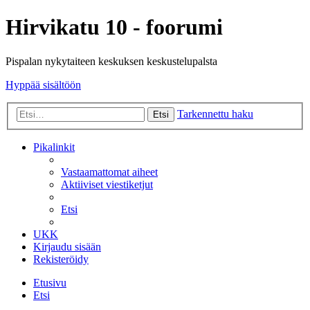
Hirvikatu 10 - foorumi
Pispalan nykytaiteen keskuksen keskustelupalsta
Hyppää sisältöön
Tarkennettu haku
Etsi
Pikalinkit
Vastaamattomat aiheet
Aktiiviset viestiketjut
Etsi
UKK
Kirjaudu sisään
Rekisteröidy
Etusivu
Etsi