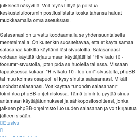
julkisesti näkyvillä. Voit myös liittyä ja poistua
keskustelufoorumin postituslistalta koska tahansa haluat
muokkaamalla omia asetuksiasi.
Salasanasi on turvattu koodaamalla se yhdensuuntaisella
menetelmällä. On kuitenkin suositeltavaa, että et käytä samaa
salasanaa kaikilla käyttämilläsi sivustoilla. Salasanaasi
voidaan käyttää kirjautumaan käyttäjätiliisi "Hirvikatu 10 -
foorumi"-sivustolla, joten pidä se huolella tallessa. Missään
tapauksessa kukaan "Hirvikatu 10 - foorumi"-sivustolta, phpBB
tai muu kolmas osapuoli ei kysy sinulta salasanaasi. Mikäli
unohdat salasanasi. Voit käyttää "unohdin salasanani"
toimintoa phpBB-ohjelmistossa. Tämä toiminto pyytää sinua
antamaan käyttäjätunnuksesi ja sähköpostiosoitteesi, jonka
jälkeen phpBB-ohjelmisto luo uuden salasanan ja voit kirjautua
jälleen sisään.
Etusivu