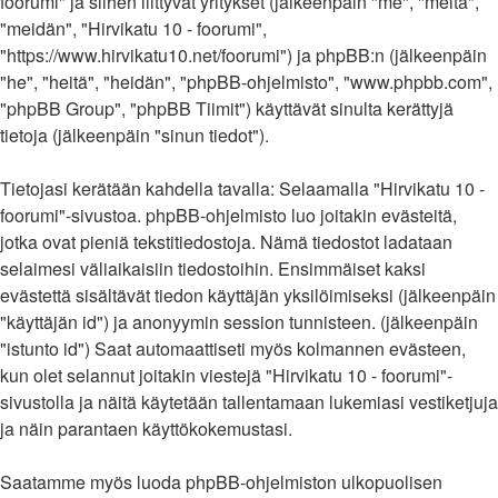
foorumi" ja siihen liittyvät yritykset (jälkeenpäin "me", "meitä",
"meidän", "Hirvikatu 10 - foorumi",
"https://www.hirvikatu10.net/foorumi") ja phpBB:n (jälkeenpäin
"he", "heitä", "heidän", "phpBB-ohjelmisto", "www.phpbb.com",
"phpBB Group", "phpBB Tiimit") käyttävät sinulta kerättyjä
tietoja (jälkeenpäin "sinun tiedot").
Tietojasi kerätään kahdella tavalla: Selaamalla "Hirvikatu 10 -
foorumi"-sivustoa. phpBB-ohjelmisto luo joitakin evästeitä,
jotka ovat pieniä tekstitiedostoja. Nämä tiedostot ladataan
selaimesi väliaikaisiin tiedostoihin. Ensimmäiset kaksi
evästettä sisältävät tiedon käyttäjän yksilöimiseksi (jälkeenpäin
"käyttäjän id") ja anonyymin session tunnisteen. (jälkeenpäin
"istunto id") Saat automaattiseti myös kolmannen evästeen,
kun olet selannut joitakin viestejä "Hirvikatu 10 - foorumi"-
sivustolla ja näitä käytetään tallentamaan lukemiasi vestiketjuja
ja näin parantaen käyttökokemustasi.
Saatamme myös luoda phpBB-ohjelmiston ulkopuolisen