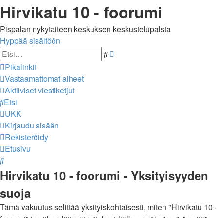
Hirvikatu 10 - foorumi
Pispalan nykytaiteen keskuksen keskustelupalsta
Hyppää sisältöön
Tarkennettu
Etsi
haku
Pikalinkit
Vastaamattomat aiheet
Aktiiviset viestiketjut
Etsi
UKK
Kirjaudu sisään
Rekisteröidy
Etusivu
Etsi
Hirvikatu 10 - foorumi - Yksityisyyden
suoja
Tämä vakuutus selittää yksityiskohtaisesti, miten "Hirvikatu 10 -