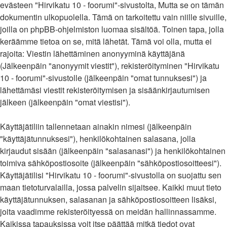
evästeen "Hirvikatu 10 - foorumi"-sivustolta, Mutta se on tämän
dokumentin ulkopuolella. Tämä on tarkoitettu vain niille sivuille,
joilla on phpBB-ohjelmiston luomaa sisältöä. Toinen tapa, jolla
keräämme tietoa on se, mitä lähetät. Tämä voi olla, mutta ei
rajoita: Viestin lähettäminen anonyyminä käyttäjänä
(Jälkeenpäin "anonyymit viestit"), rekisteröityminen "Hirvikatu
10 - foorumi"-sivustolle (jälkeenpäin "omat tunnuksesi") ja
lähettämäsi viestit rekisteröitymisen ja sisäänkirjautumisen
jälkeen (jälkeenpäin "omat viestisi").
Käyttäjätiliin tallennetaan ainakin nimesi (jälkeenpäin
"käyttäjätunnuksesi"), henkilökohtainen salasana, jolla
kirjaudut sisään (jälkeenpäin "salasanasi") ja henkilökohtainen
toimiva sähköpostiosoite (jälkeenpäin "sähköpostiosoitteesi").
Käyttäjätilisi "Hirvikatu 10 - foorumi"-sivustolla on suojattu sen
maan tietoturvalailla, jossa palvelin sijaitsee. Kaikki muut tieto
käyttäjätunnuksen, salasanan ja sähköpostiosoitteen lisäksi,
joita vaadimme rekisteröityessä on meidän hallinnassamme.
Kaikissa tapauksissa voit itse päättää mitkä tiedot ovat